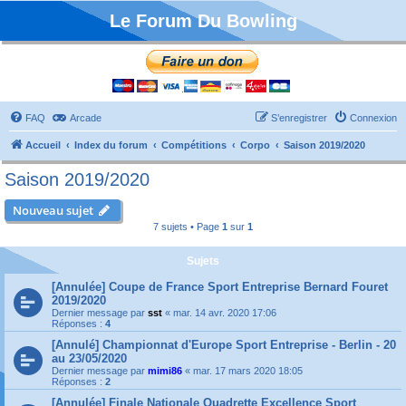
Le Forum Du Bowling
FAQ
Arcade
S’enregistrer
Connexion
Accueil
Index du forum
Compétitions
Corpo
Saison 2019/2020
Saison 2019/2020
Nouveau sujet
7 sujets • Page
1
sur
1
Sujets
[Annulée] Coupe de France Sport Entreprise Bernard Fouret
2019/2020
Dernier message par
sst
«
mar. 14 avr. 2020 17:06
Réponses :
4
[Annulé] Championnat d'Europe Sport Entreprise - Berlin - 20
au 23/05/2020
Dernier message par
mimi86
«
mar. 17 mars 2020 18:05
Réponses :
2
[Annulée] Finale Nationale Quadrette Excellence Sport