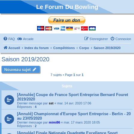
Le Forum Du Bowling
FAQ
Arcade
S’enregistrer
Connexion
Accueil
Index du forum
Compétitions
Corpo
Saison 2019/2020
Saison 2019/2020
Nouveau sujet
7 sujets • Page
1
sur
1
Sujets
[Annulée] Coupe de France Sport Entreprise Bernard Fouret
2019/2020
Dernier message par
sst
«
mar. 14 avr. 2020 17:06
Réponses :
4
[Annulé] Championnat d'Europe Sport Entreprise - Berlin - 20
au 23/05/2020
Dernier message par
mimi86
«
mar. 17 mars 2020 18:05
Réponses :
2
[Annulée] Finale Nationale Quadrette Excellence Sport