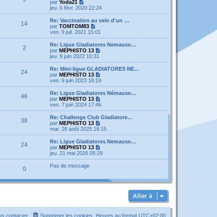
V
par
Yoda21
o
jeu. 6 févr. 2020 22:24
i
r
Re: Vaccination au sein d'un …
14
l
V
par
TOMTOM83
e
o
ven. 9 juil. 2021 15:01
d
i
e
r
Re: Ligue Gladiatores Nemause…
2
r
l
V
par
MEPHISTO 13
n
e
o
jeu. 9 juin 2022 10:31
i
d
i
e
e
r
Re: Mini-ligue GLADIATORES NE…
r
24
r
l
V
par
MEPHISTO 13
m
n
e
o
ven. 9 juin 2023 18:19
e
i
d
i
s
e
e
r
Re: Ligue Gladiatores Némause…
s
r
46
r
l
V
par
MEPHISTO 13
a
m
n
e
o
ven. 7 juin 2024 17:46
g
e
i
d
i
e
s
e
e
r
Re: Challenge Club Gladiatore…
s
r
38
r
l
V
par
MEPHISTO 13
a
m
n
e
o
mar. 26 août 2025 16:15
g
e
i
d
i
e
s
e
e
r
Re: Ligue Gladiatores Nemause…
s
r
24
r
l
V
par
MEPHISTO 13
a
m
n
e
o
jeu. 21 mai 2026 05:29
g
e
i
d
i
e
s
e
e
r
Pas de message
s
r
0
r
l
a
m
n
e
g
e
i
d
e
s
e
e
s
r
r
Aller à
a
m
n
g
e
i
e
s
e
s contacter
Supprimer les cookies
Heures au format
s
UTC+02:00
r