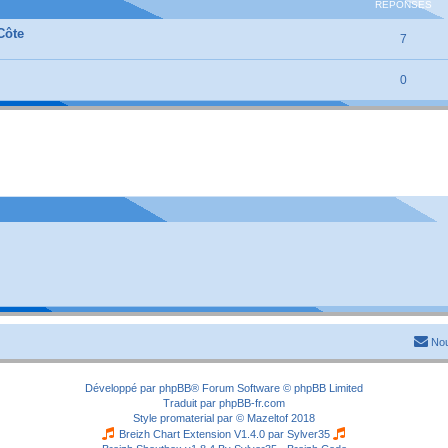
RÉPONSES
Côte
7
0
Nou
Développé par
phpBB
® Forum Software © phpBB Limited
Traduit par
phpBB-fr.com
Style
promaterial
par ©
Mazeltof
2018
Breizh Chart Extension V1.4.0 par
Sylver35