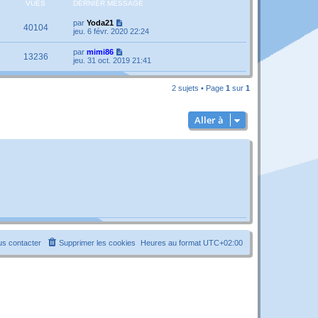
VUES
DERNIER MESSAGE
par
Yoda21
40104
jeu. 6 févr. 2020 22:24
par
mimi86
13236
jeu. 31 oct. 2019 21:41
2 sujets • Page
1
sur
1
Aller à
s contacter
Supprimer les cookies
Heures au format
UTC+02:00