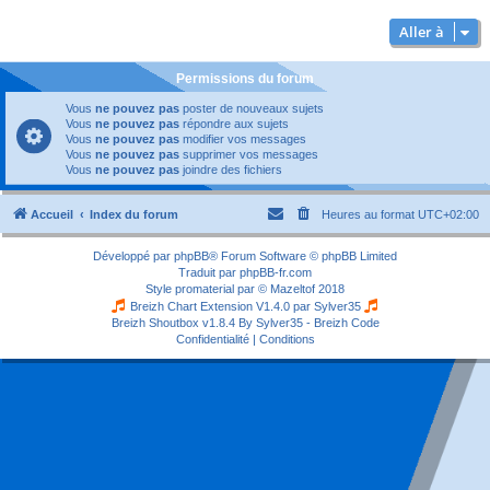
Aller à
Permissions du forum
Vous
ne pouvez pas
poster de nouveaux sujets
Vous
ne pouvez pas
répondre aux sujets
Vous
ne pouvez pas
modifier vos messages
Vous
ne pouvez pas
supprimer vos messages
Vous
ne pouvez pas
joindre des fichiers
Accueil
Index du forum
Heures au format
UTC+02:00
Développé par
phpBB
® Forum Software © phpBB Limited
Traduit par
phpBB-fr.com
Style
promaterial
par ©
Mazeltof
2018
Breizh Chart Extension V1.4.0 par
Sylver35
Breizh Shoutbox v1.8.4
By Sylver35 - Breizh Code
Confidentialité
|
Conditions