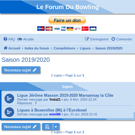
Le Forum Du Bowling
FAQ
Arcade
S’enregistrer
Connexion
Accueil
Index du forum
Compétitions
Ligues
Saison 2019/2020
Saison 2019/2020
Nouveau sujet
2 sujets • Page
1
sur
1
Sujets
Ligue Jérôme Masson 2019-2020 Marsannay la Côte
Dernier message par
Yoda21
«
jeu. 6 févr. 2020 22:24
Réponses :
7
Ligues à Buxerolles (86) à l'Eurobowl
Dernier message par
mimi86
«
jeu. 31 oct. 2019 21:41
Nouveau sujet
2 sujets • Page
1
sur
1