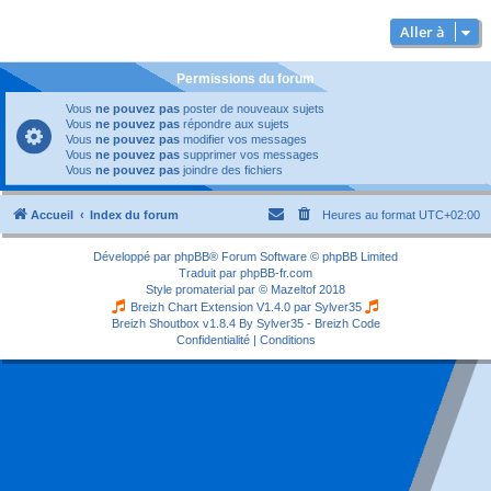
Aller à
Permissions du forum
Vous
ne pouvez pas
poster de nouveaux sujets
Vous
ne pouvez pas
répondre aux sujets
Vous
ne pouvez pas
modifier vos messages
Vous
ne pouvez pas
supprimer vos messages
Vous
ne pouvez pas
joindre des fichiers
Accueil
Index du forum
Heures au format
UTC+02:00
Développé par
phpBB
® Forum Software © phpBB Limited
Traduit par
phpBB-fr.com
Style
promaterial
par ©
Mazeltof
2018
Breizh Chart Extension V1.4.0 par
Sylver35
Breizh Shoutbox v1.8.4
By Sylver35 - Breizh Code
Confidentialité
|
Conditions