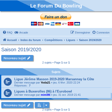
Le Forum Du Bowling
FAQ
Arcade
S’enregistrer
Connexion
Accueil
Index du forum
Compétitions
Ligues
Saison 2019/2020
Saison 2019/2020
Nouveau sujet
2 sujets • Page
1
sur
1
Sujets
Ligue Jérôme Masson 2019-2020 Marsannay la Côte
Dernier message par
Yoda21
«
jeu. 6 févr. 2020 22:24
Réponses :
7
Ligues à Buxerolles (86) à l'Eurobowl
Dernier message par
mimi86
«
jeu. 31 oct. 2019 21:41
Nouveau sujet
2 sujets • Page
1
sur
1