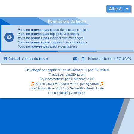
Aller à
Permissions du forum
Vous
ne pouvez pas
poster de nouveaux sujets
Vous
ne pouvez pas
répondre aux sujets
Vous
ne pouvez pas
modifier vos messages
Vous
ne pouvez pas
supprimer vos messages
Vous
ne pouvez pas
joindre des fichiers
Accueil
Index du forum
Heures au format
UTC+02:00
Développé par
phpBB
® Forum Software © phpBB Limited
Traduit par
phpBB-fr.com
Style
promaterial
par ©
Mazeltof
2018
Breizh Chart Extension V1.4.0 par
Sylver35
Breizh Shoutbox v1.8.4
By Sylver35 - Breizh Code
Confidentialité
|
Conditions