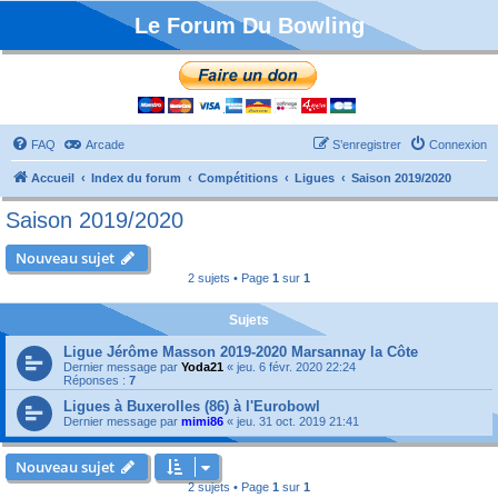
Le Forum Du Bowling
FAQ
Arcade
S’enregistrer
Connexion
Accueil
Index du forum
Compétitions
Ligues
Saison 2019/2020
Saison 2019/2020
Nouveau sujet
2 sujets • Page
1
sur
1
Sujets
Ligue Jérôme Masson 2019-2020 Marsannay la Côte
Dernier message par
Yoda21
«
jeu. 6 févr. 2020 22:24
Réponses :
7
Ligues à Buxerolles (86) à l'Eurobowl
Dernier message par
mimi86
«
jeu. 31 oct. 2019 21:41
Nouveau sujet
2 sujets • Page
1
sur
1