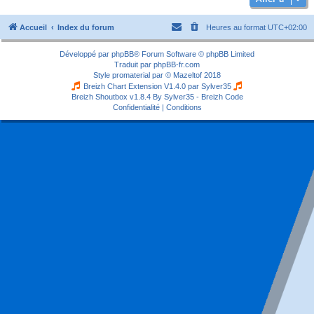
Accueil
Index du forum
Heures au format
UTC+02:00
Développé par
phpBB
® Forum Software © phpBB Limited
Traduit par
phpBB-fr.com
Style
promaterial
par ©
Mazeltof
2018
Breizh Chart Extension V1.4.0 par
Sylver35
Breizh Shoutbox v1.8.4
By Sylver35 - Breizh Code
Confidentialité
|
Conditions