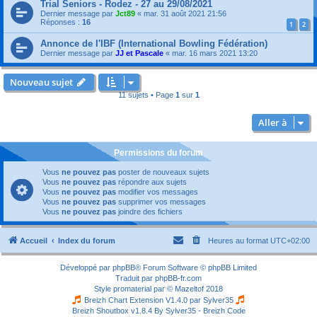
Trial Seniors - Rodez - 27 au 29/08/2021
Dernier message par
Jct89
«
mar. 31 août 2021 21:56
Réponses :
16
1
2
Annonce de l'IBF (International Bowling Fédération)
Dernier message par
JJ et Pascale
«
mar. 16 mars 2021 13:20
Nouveau sujet
11 sujets • Page
1
sur
1
Aller à
Permissions du forum
Vous
ne pouvez pas
poster de nouveaux sujets
Vous
ne pouvez pas
répondre aux sujets
Vous
ne pouvez pas
modifier vos messages
Vous
ne pouvez pas
supprimer vos messages
Vous
ne pouvez pas
joindre des fichiers
Accueil
Index du forum
Heures au format
UTC+02:00
Développé par
phpBB
® Forum Software © phpBB Limited
Traduit par
phpBB-fr.com
Style
promaterial
par ©
Mazeltof
2018
Breizh Chart Extension V1.4.0 par
Sylver35
Breizh Shoutbox v1.8.4
By Sylver35 - Breizh Code