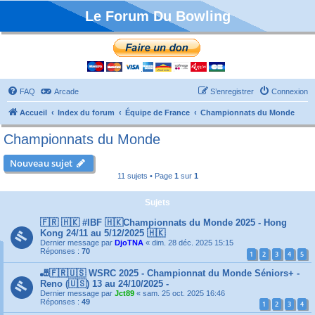
Le Forum Du Bowling
FAQ
Arcade
S’enregistrer
Connexion
Accueil
Index du forum
Équipe de France
Championnats du Monde
Championnats du Monde
Nouveau sujet
11 sujets • Page
1
sur
1
Sujets
🇫🇷 🇭🇰 #IBF 🇭🇰Championnats du Monde 2025 - Hong
Kong 24/11 au 5/12/2025 🇭🇰
Dernier message par
DjoTNA
«
dim. 28 déc. 2025 15:15
Réponses :
70
1
2
3
4
5
🎳🇫🇷🇺🇸 WSRC 2025 - Championnat du Monde Séniors+ -
Reno (🇺🇸) 13 au 24/10/2025 -
Dernier message par
Jct89
«
sam. 25 oct. 2025 16:46
Réponses :
49
1
2
3
4