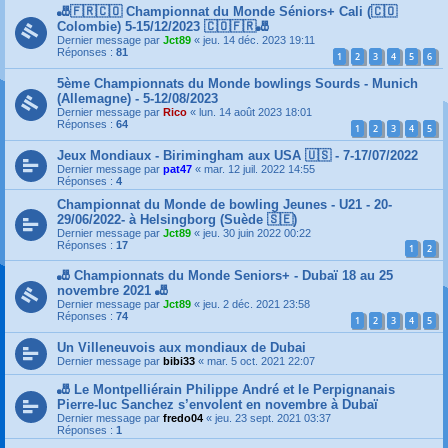
🎳🇫🇷🇨🇴 Championnat du Monde Séniors+ Cali (🇨🇴
Colombie) 5-15/12/2023 🇨🇴🇫🇷🎳
Dernier message par
Jct89
«
jeu. 14 déc. 2023 19:11
Réponses :
81
1
2
3
4
5
6
5ème Championnats du Monde bowlings Sourds - Munich
(Allemagne) - 5-12/08/2023
Dernier message par
Rico
«
lun. 14 août 2023 18:01
Réponses :
64
1
2
3
4
5
Jeux Mondiaux - Birimingham aux USA 🇺🇸 - 7-17/07/2022
Dernier message par
pat47
«
mar. 12 juil. 2022 14:55
Réponses :
4
Championnat du Monde de bowling Jeunes - U21 - 20-
29/06/2022- à Helsingborg (Suède 🇸🇪)
Dernier message par
Jct89
«
jeu. 30 juin 2022 00:22
Réponses :
17
1
2
🎳 Championnats du Monde Seniors+ - Dubaï 18 au 25
novembre 2021 🎳
Dernier message par
Jct89
«
jeu. 2 déc. 2021 23:58
Réponses :
74
1
2
3
4
5
Un Villeneuvois aux mondiaux de Dubai
Dernier message par
bibi33
«
mar. 5 oct. 2021 22:07
🎳 Le Montpelliérain Philippe André et le Perpignanais
Pierre-luc Sanchez s’envolent en novembre à Dubaï
Dernier message par
fredo04
«
jeu. 23 sept. 2021 03:37
Réponses :
1