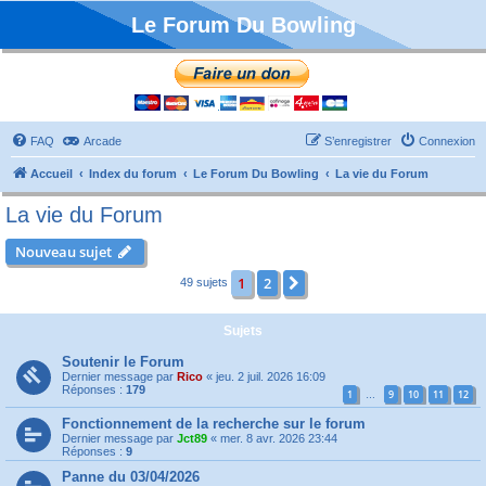
Le Forum Du Bowling
FAQ
Arcade
S’enregistrer
Connexion
Accueil
Index du forum
Le Forum Du Bowling
La vie du Forum
La vie du Forum
Nouveau sujet
1
2
Suivante
49 sujets
Sujets
Soutenir le Forum
Dernier message par
Rico
«
jeu. 2 juil. 2026 16:09
Réponses :
179
1
9
10
11
12
…
Fonctionnement de la recherche sur le forum
Dernier message par
Jct89
«
mer. 8 avr. 2026 23:44
Réponses :
9
Panne du 03/04/2026