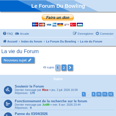
Le Forum Du Bowling
FAQ
Arcade
S’enregistrer
Connexion
Accueil
Index du forum
Le Forum Du Bowling
La vie du Forum
La vie du Forum
Nouveau sujet
1
2
Suivante
49 sujets
Sujets
Soutenir le Forum
Dernier message par
Rico
«
jeu. 2 juil. 2026 16:09
Réponses :
179
1
9
10
11
12
…
Fonctionnement de la recherche sur le forum
Dernier message par
Jct89
«
mer. 8 avr. 2026 23:44
Réponses :
9
Panne du 03/04/2026