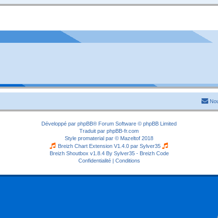
Nou
Développé par
phpBB
® Forum Software © phpBB Limited
Traduit par
phpBB-fr.com
Style
promaterial
par ©
Mazeltof
2018
Breizh Chart Extension V1.4.0 par
Sylver35
Breizh Shoutbox v1.8.4
By Sylver35 - Breizh Code
Confidentialité
|
Conditions