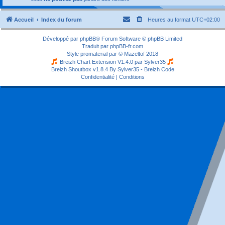
Accueil
Index du forum
Heures au format
UTC+02:00
Développé par
phpBB
® Forum Software © phpBB Limited
Traduit par
phpBB-fr.com
Style
promaterial
par ©
Mazeltof
2018
Breizh Chart Extension V1.4.0 par
Sylver35
Breizh Shoutbox v1.8.4
By Sylver35 - Breizh Code
Confidentialité
|
Conditions