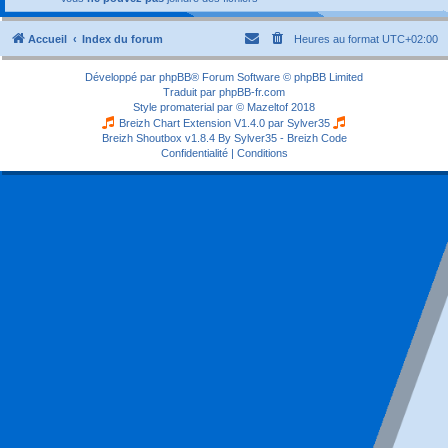
Accueil
Index du forum
Heures au format
UTC+02:00
Développé par
phpBB
® Forum Software © phpBB Limited
Traduit par
phpBB-fr.com
Style
promaterial
par ©
Mazeltof
2018
Breizh Chart Extension V1.4.0 par
Sylver35
Breizh Shoutbox v1.8.4
By Sylver35 - Breizh Code
Confidentialité
|
Conditions