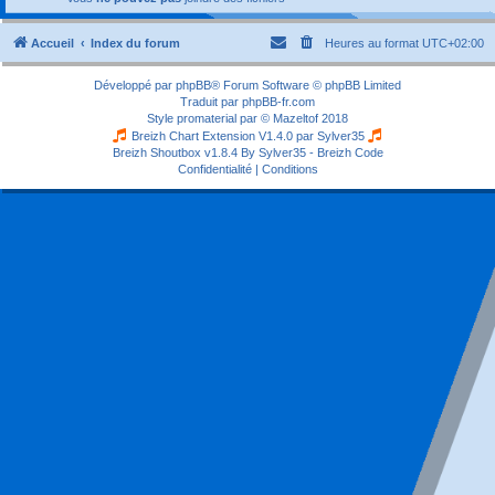
Accueil
Index du forum
Heures au format
UTC+02:00
Développé par
phpBB
® Forum Software © phpBB Limited
Traduit par
phpBB-fr.com
Style
promaterial
par ©
Mazeltof
2018
Breizh Chart Extension V1.4.0 par
Sylver35
Breizh Shoutbox v1.8.4
By Sylver35 - Breizh Code
Confidentialité
|
Conditions