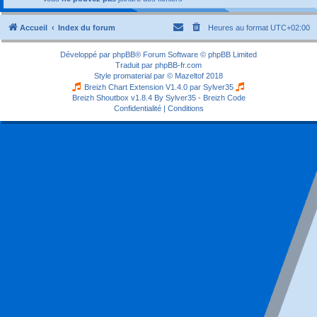
Accueil
Index du forum
Heures au format
UTC+02:00
Développé par
phpBB
® Forum Software © phpBB Limited
Traduit par
phpBB-fr.com
Style
promaterial
par ©
Mazeltof
2018
Breizh Chart Extension V1.4.0 par
Sylver35
Breizh Shoutbox v1.8.4
By Sylver35 - Breizh Code
Confidentialité
|
Conditions