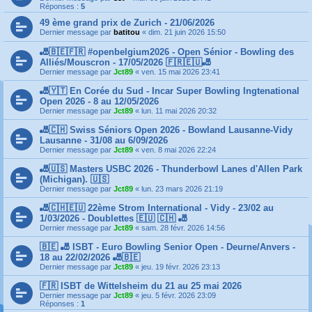
Réponses :
5
49 ème grand prix de Zurich - 21/06/2026
Dernier message par
batitou
«
dim. 21 juin 2026 15:50
🎳🇧🇪🇫🇷 #openbelgium2026 - Open Sénior - Bowling des
Alliés/Mouscron - 17/05/2026 🇫🇷🇪🇺🎳
Dernier message par
Jct89
«
ven. 15 mai 2026 23:41
🎳🇾🇹 En Corée du Sud - Incar Super Bowling Ingtenational
Open 2026 - 8 au 12/05/2026
Dernier message par
Jct89
«
lun. 11 mai 2026 20:32
🎳🇨🇭 Swiss Séniors Open 2026 - Bowland Lausanne-Vidy
Lausanne - 31/08 au 6/09/2026
Dernier message par
Jct89
«
ven. 8 mai 2026 22:24
🎳🇺🇸 Masters USBC 2026 - Thunderbowl Lanes d'Allen Park
(Michigan). 🇺🇸
Dernier message par
Jct89
«
lun. 23 mars 2026 21:19
🎳🇨🇭🇪🇺 22ème Strom International - Vidy - 23/02 au
1/03/2026 - Doublettes 🇪🇺 🇨🇭 🎳
Dernier message par
Jct89
«
sam. 28 févr. 2026 14:56
🇧🇪 🎳 ISBT - Euro Bowling Senior Open - Deurne/Anvers -
18 au 22/02/2026 🎳🇧🇪
Dernier message par
Jct89
«
jeu. 19 févr. 2026 23:13
🇫🇷 ISBT de Wittelsheim du 21 au 25 mai 2026
Dernier message par
Jct89
«
jeu. 5 févr. 2026 23:09
Réponses :
1