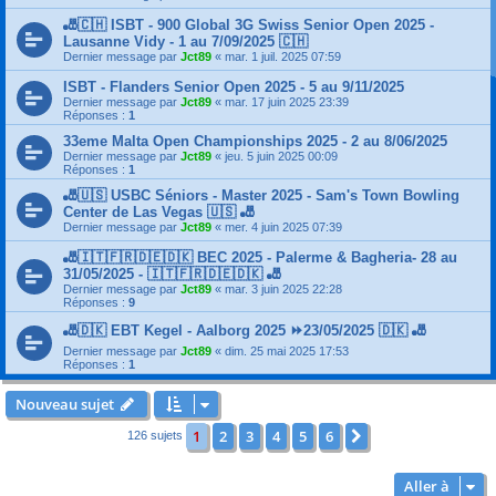
🎳🇨🇭 ISBT - 900 Global 3G Swiss Senior Open 2025 -
Lausanne Vidy - 1 au 7/09/2025 🇨🇭
Dernier message par
Jct89
«
mar. 1 juil. 2025 07:59
ISBT - Flanders Senior Open 2025 - 5 au 9/11/2025
Dernier message par
Jct89
«
mar. 17 juin 2025 23:39
Réponses :
1
33eme Malta Open Championships 2025 - 2 au 8/06/2025
Dernier message par
Jct89
«
jeu. 5 juin 2025 00:09
Réponses :
1
🎳🇺🇸 USBC Séniors - Master 2025 - Sam's Town Bowling
Center de Las Vegas 🇺🇸 🎳
Dernier message par
Jct89
«
mer. 4 juin 2025 07:39
🎳🇮🇹🇫🇷🇩🇪🇩🇰 BEC 2025 - Palerme & Bagheria- 28 au
31/05/2025 - 🇮🇹🇫🇷🇩🇪🇩🇰 🎳
Dernier message par
Jct89
«
mar. 3 juin 2025 22:28
Réponses :
9
🎳🇩🇰 EBT Kegel - Aalborg 2025 ⏩23/05/2025 🇩🇰 🎳
Dernier message par
Jct89
«
dim. 25 mai 2025 17:53
Réponses :
1
Nouveau sujet
1
2
3
4
5
6
Suivante
126 sujets
Aller à