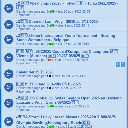
🎳 🇯🇵 #Deaflympics2025 - Tokyo 🇯🇵 - 15 au 26/11/2025 -
🇯🇵
Dernier message par
Jct89
«
jeu. 20 nov. 2025 23:35
Réponses :
7
🎳🇨🇭 Open du Lac - Vidy - 30/10 au 2/11/2025
Dernier message par
Jct89
«
dim. 2 nov. 2025 23:48
Réponses :
2
🎳🇫🇷 29ème International Youth Tournament - Bowling
Stone Wommelgen - Belgique
Dernier message par
Jct89
«
lun. 27 oct. 2025 23:51
🇫🇷 🇦🇹 #ECC2025 Coupe d'€urope des Champions 🇦🇹
Vienne (Autriche) 🇦🇹 20-26/10/2025 🇦🇹
Dernier message par
Rico
«
lun. 27 oct. 2025 09:07
Réponses :
19
1
2
Calendrier ISBT 2026
Dernier message par
sst
«
mer. 15 oct. 2025 13:25
🇫🇷 ISBT Grand Quevilly 05/10/2025.
Dernier message par
sst
«
dim. 5 oct. 2025 22:52
Réponses :
8
🎳🇨🇭 900 Global 3G Swiss Seniors Open 2025 au Bowland
Lausanne-Vidy - 1 au 7/09/2025🇨🇭
Dernier message par
Jct89
«
dim. 7 sept. 2025 21:03
Réponses :
1
🎳PBA-Storm Lucky Larsen Masters 2025-22▶️31/08/2025-
Olympia Bowling,Helsingborg-Suède🇸🇪
Dernier message par
Jct89
«
sam. 23 août 2025 00:23