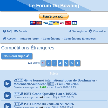
Le Forum Du Bowling
FAQ
Arcade
S’enregistrer
Connexion
Accueil
Index du forum
Compétitions
Compétitions Étrangeres
Compétitions Étrangeres
Nouveau sujet
1
2
3
4
5
6
Suivante
126 sujets
Sujets
🎳🇧🇪 4ème tournoi international open de Bowlmaster -
Molenbeek-Saint-Jean 🇧🇪 21 au 27/09/2026
Dernier message par
Jct89
«
mar. 4 août 2026 19:13
🇫🇷🎳 ISBT Grand Quevilly 1 au 4/10/2026
Dernier message par
sst
«
sam. 18 juil. 2026 16:03
🇮🇹🎳 ISBT Rome du 27/06 au 5/07/2026
Dernier message par
sst
«
mar. 30 juin 2026 17:41