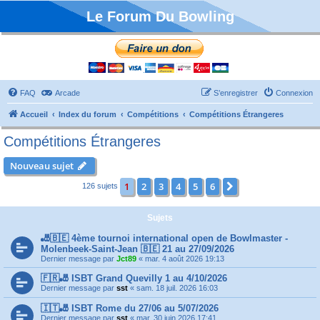
Le Forum Du Bowling
FAQ
Arcade
S’enregistrer
Connexion
Accueil
Index du forum
Compétitions
Compétitions Étrangeres
Compétitions Étrangeres
Nouveau sujet
1
2
3
4
5
6
Suivante
126 sujets
Sujets
🎳🇧🇪 4ème tournoi international open de Bowlmaster -
Molenbeek-Saint-Jean 🇧🇪 21 au 27/09/2026
Dernier message par
Jct89
«
mar. 4 août 2026 19:13
🇫🇷🎳 ISBT Grand Quevilly 1 au 4/10/2026
Dernier message par
sst
«
sam. 18 juil. 2026 16:03
🇮🇹🎳 ISBT Rome du 27/06 au 5/07/2026
Dernier message par
sst
«
mar. 30 juin 2026 17:41