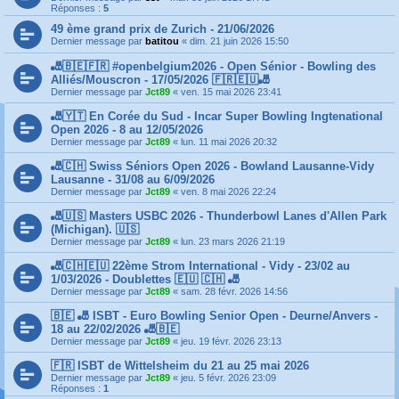
Réponses :
5
49 ème grand prix de Zurich - 21/06/2026
Dernier message par
batitou
«
dim. 21 juin 2026 15:50
🎳🇧🇪🇫🇷 #openbelgium2026 - Open Sénior - Bowling des
Alliés/Mouscron - 17/05/2026 🇫🇷🇪🇺🎳
Dernier message par
Jct89
«
ven. 15 mai 2026 23:41
🎳🇾🇹 En Corée du Sud - Incar Super Bowling Ingtenational
Open 2026 - 8 au 12/05/2026
Dernier message par
Jct89
«
lun. 11 mai 2026 20:32
🎳🇨🇭 Swiss Séniors Open 2026 - Bowland Lausanne-Vidy
Lausanne - 31/08 au 6/09/2026
Dernier message par
Jct89
«
ven. 8 mai 2026 22:24
🎳🇺🇸 Masters USBC 2026 - Thunderbowl Lanes d'Allen Park
(Michigan). 🇺🇸
Dernier message par
Jct89
«
lun. 23 mars 2026 21:19
🎳🇨🇭🇪🇺 22ème Strom International - Vidy - 23/02 au
1/03/2026 - Doublettes 🇪🇺 🇨🇭 🎳
Dernier message par
Jct89
«
sam. 28 févr. 2026 14:56
🇧🇪 🎳 ISBT - Euro Bowling Senior Open - Deurne/Anvers -
18 au 22/02/2026 🎳🇧🇪
Dernier message par
Jct89
«
jeu. 19 févr. 2026 23:13
🇫🇷 ISBT de Wittelsheim du 21 au 25 mai 2026
Dernier message par
Jct89
«
jeu. 5 févr. 2026 23:09
Réponses :
1