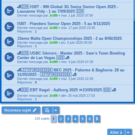
🎳🇨🇭 ISBT - 900 Global 3G Swiss Senior Open 2025 -
Lausanne Vidy - 1 au 7/09/2025 🇨🇭
Dernier message par
Jct89
«
mar. 1 juil. 2025 07:59
ISBT - Flanders Senior Open 2025 - 5 au 9/11/2025
Dernier message par
Jct89
«
mar. 17 juin 2025 23:39
Réponses :
1
33eme Malta Open Championships 2025 - 2 au 8/06/2025
Dernier message par
Jct89
«
jeu. 5 juin 2025 00:09
Réponses :
1
🎳🇺🇸 USBC Séniors - Master 2025 - Sam's Town Bowling
Center de Las Vegas 🇺🇸 🎳
Dernier message par
Jct89
«
mer. 4 juin 2025 07:39
🎳🇮🇹🇫🇷🇩🇪🇩🇰 BEC 2025 - Palerme & Bagheria- 28 au
31/05/2025 - 🇮🇹🇫🇷🇩🇪🇩🇰 🎳
Dernier message par
Jct89
«
mar. 3 juin 2025 22:28
Réponses :
9
🎳🇩🇰 EBT Kegel - Aalborg 2025 ⏩23/05/2025 🇩🇰 🎳
Dernier message par
Jct89
«
dim. 25 mai 2025 17:53
Réponses :
1
Nouveau sujet
1
2
3
4
5
6
Suivante
126 sujets
Aller à