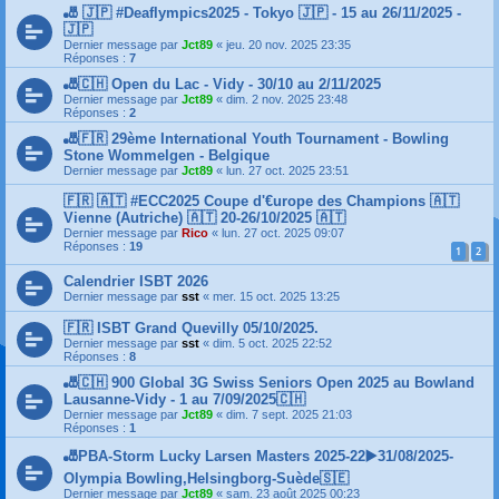
🎳 🇯🇵 #Deaflympics2025 - Tokyo 🇯🇵 - 15 au 26/11/2025 -
🇯🇵
Dernier message par
Jct89
«
jeu. 20 nov. 2025 23:35
Réponses :
7
🎳🇨🇭 Open du Lac - Vidy - 30/10 au 2/11/2025
Dernier message par
Jct89
«
dim. 2 nov. 2025 23:48
Réponses :
2
🎳🇫🇷 29ème International Youth Tournament - Bowling
Stone Wommelgen - Belgique
Dernier message par
Jct89
«
lun. 27 oct. 2025 23:51
🇫🇷 🇦🇹 #ECC2025 Coupe d'€urope des Champions 🇦🇹
Vienne (Autriche) 🇦🇹 20-26/10/2025 🇦🇹
Dernier message par
Rico
«
lun. 27 oct. 2025 09:07
Réponses :
19
1
2
Calendrier ISBT 2026
Dernier message par
sst
«
mer. 15 oct. 2025 13:25
🇫🇷 ISBT Grand Quevilly 05/10/2025.
Dernier message par
sst
«
dim. 5 oct. 2025 22:52
Réponses :
8
🎳🇨🇭 900 Global 3G Swiss Seniors Open 2025 au Bowland
Lausanne-Vidy - 1 au 7/09/2025🇨🇭
Dernier message par
Jct89
«
dim. 7 sept. 2025 21:03
Réponses :
1
🎳PBA-Storm Lucky Larsen Masters 2025-22▶️31/08/2025-
Olympia Bowling,Helsingborg-Suède🇸🇪
Dernier message par
Jct89
«
sam. 23 août 2025 00:23