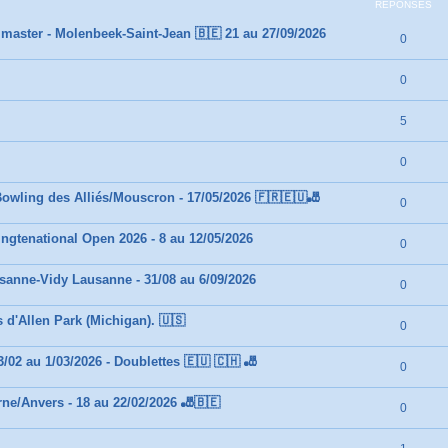
RÉPONSES
master - Molenbeek-Saint-Jean 🇧🇪 21 au 27/09/2026
0
0
5
0
owling des Alliés/Mouscron - 17/05/2026 🇫🇷🇪🇺🎳
0
ngtenational Open 2026 - 8 au 12/05/2026
0
sanne-Vidy Lausanne - 31/08 au 6/09/2026
0
d'Allen Park (Michigan). 🇺🇸
0
/02 au 1/03/2026 - Doublettes 🇪🇺 🇨🇭 🎳
0
ne/Anvers - 18 au 22/02/2026 🎳🇧🇪
0