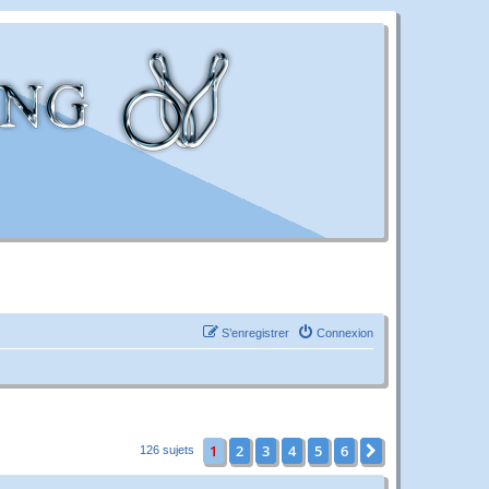
S’enregistrer
Connexion
1
2
3
4
5
6
Suivante
126 sujets