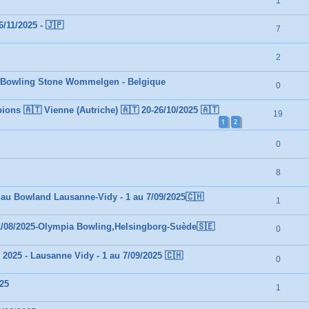
1
/11/2025 - 🇯🇵
7
2
- Bowling Stone Wommelgen - Belgique
0
ns 🇦🇹 Vienne (Autriche) 🇦🇹 20-26/10/2025 🇦🇹
19
1
2
0
8
au Bowland Lausanne-Vidy - 1 au 7/09/2025🇨🇭
1
1/08/2025-Olympia Bowling,Helsingborg-Suède🇸🇪
0
2025 - Lausanne Vidy - 1 au 7/09/2025 🇨🇭
0
025
1