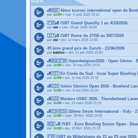
SUJETS
🎳🇧🇪 4ème tournoi international open de Bowl
par
Jct89
»
mar. 4 août 2026 19:13
🇫🇷🎳 ISBT Grand Quevilly 1 au 4/10/2026
par
sst
»
sam. 18 juil. 2026 16:03
🇮🇹🎳 ISBT Rome du 27/06 au 5/07/2026
par
sst
»
jeu. 12 mars 2026 13:55
49 ème grand prix de Zurich - 21/06/2026
par
batitou
»
dim. 21 juin 2026 15:50
🎳🇧🇪🇫🇷 #openbelgium2026 - Open Sénior - B
par
Jct89
»
ven. 15 mai 2026 23:41
🎳🇾🇹 En Corée du Sud - Incar Super Bowling I
par
Jct89
»
lun. 11 mai 2026 20:32
🎳🇨🇭 Swiss Séniors Open 2026 - Bowland Lau
par
Jct89
»
ven. 8 mai 2026 22:24
🎳🇺🇸 Masters USBC 2026 - Thunderbowl Lanes 
par
Jct89
»
lun. 23 mars 2026 21:19
🎳🇨🇭🇪🇺 22ème Strom International - Vidy - 23
par
Jct89
»
sam. 28 févr. 2026 14:56
🇧🇪 🎳 ISBT - Euro Bowling Senior Open - Deur
par
Jct89
»
jeu. 19 févr. 2026 23:13
🇫🇷 ISBT de Wittelsheim du 21 au 25 mai 2026