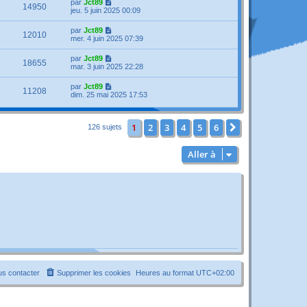
par
Jct89
14950
jeu. 5 juin 2025 00:09
par
Jct89
12010
mer. 4 juin 2025 07:39
par
Jct89
18655
mar. 3 juin 2025 22:28
par
Jct89
11208
dim. 25 mai 2025 17:53
1
2
3
4
5
6
Suivante
126 sujets
Aller à
s contacter
Supprimer les cookies
Heures au format
UTC+02:00