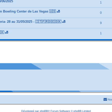
/06/2025
1
n Bowling Center de Las Vegas 🇺🇸 🎳
0
ia- 28 au 31/05/2025 - 🇮🇹🇫🇷🇩🇪🇩🇰 🎳
9
🇰 🎳
1
Nou
Développé par
phpBB
® Forum Software © phpBB Limited