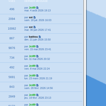
VUES
DERNIER MESSAGE
par
Jct89
496
mar. 4 août 2026 19:13
par
sst
2094
sam. 18 juil. 2026 16:03
par
sst
10062
mar. 30 juin 2026 17:41
par
batitou
867
dim. 21 juin 2026 15:50
par
Jct89
9876
ven. 15 mai 2026 23:41
par
Jct89
734
lun. 11 mai 2026 20:32
par
Jct89
492
ven. 8 mai 2026 22:24
par
Jct89
5691
lun. 23 mars 2026 21:19
par
Jct89
843
sam. 28 févr. 2026 14:56
par
Jct89
2849
jeu. 19 févr. 2026 23:13
par
Jct89