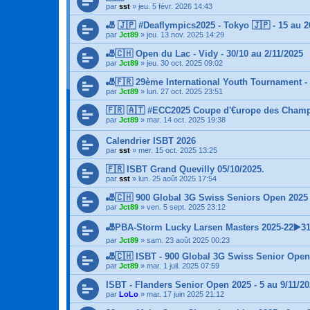
par
sst
»
jeu. 5 févr. 2026 14:43
🎳 🇯🇵 #Deaflympics2025 - Tokyo 🇯🇵 - 15 au 26
par
Jct89
»
jeu. 13 nov. 2025 14:29
🎳🇨🇭 Open du Lac - Vidy - 30/10 au 2/11/2025
par
Jct89
»
jeu. 30 oct. 2025 09:02
🎳🇫🇷 29ème International Youth Tournament 
par
Jct89
»
lun. 27 oct. 2025 23:51
🇫🇷 🇦🇹 #ECC2025 Coupe d'€urope des Champio
par
Jct89
»
mar. 14 oct. 2025 19:38
Calendrier ISBT 2026
par
sst
»
mer. 15 oct. 2025 13:25
🇫🇷 ISBT Grand Quevilly 05/10/2025.
par
sst
»
lun. 25 août 2025 17:54
🎳🇨🇭 900 Global 3G Swiss Seniors Open 2025 
par
Jct89
»
ven. 5 sept. 2025 23:12
🎳PBA-Storm Lucky Larsen Masters 2025-22▶️3
par
Jct89
»
sam. 23 août 2025 00:23
🎳🇨🇭 ISBT - 900 Global 3G Swiss Senior Open 
par
Jct89
»
mar. 1 juil. 2025 07:59
ISBT - Flanders Senior Open 2025 - 5 au 9/11/2
par
LoLo
»
mar. 17 juin 2025 21:12