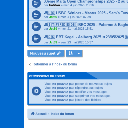
33eme Malta Open Championships 2025 - 2 au 8
par
batitou
»
mer. 4 juin 2025 23:16
🎳🇺🇸 USBC Séniors - Master 2025 - Sam's Tow
par
Jct89
»
mer. 4 juin 2025 07:39
🎳🇮🇹🇫🇷🇩🇪🇩🇰 BEC 2025 - Palerme & Bagher
par
Jct89
»
mer. 21 mai 2025 15:51
🎳🇩🇰 EBT Kegel - Aalborg 2025 ⏩23/05/2025 
par
Jct89
»
ven. 23 mai 2025 15:37
Nouveau sujet
Retourner à l’index du forum
PERMISSIONS DU FORUM
Vous
ne pouvez pas
poster de nouveaux sujets
Vous
ne pouvez pas
répondre aux sujets
Vous
ne pouvez pas
modifier vos messages
Vous
ne pouvez pas
supprimer vos messages
Vous
ne pouvez pas
joindre des fichiers
Accueil
Index du forum