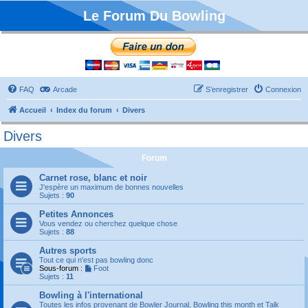
Le Forum Du Bowling
FAQ
Arcade
S’enregistrer
Connexion
Accueil
Index du forum
Divers
Divers
Forum
Carnet rose, blanc et noir
J'espère un maximum de bonnes nouvelles
Sujets :
90
Petites Annonces
Vous vendez ou cherchez quelque chose
Sujets :
88
Autres sports
Tout ce qui n'est pas bowling donc
Sous-forum :
Foot
Sujets :
11
Bowling à l'international
Toutes les infos provenant de Bowler Journal, Bowling this month et Talk