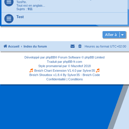
TenPin.
Tout est en anglais...
Sujets :
911
Test
Aller à
Accueil
Index du forum
Heures au format
UTC+02:00
Développé par
phpBB
® Forum Software © phpBB Limited
Traduit par
phpBB-fr.com
Style
promaterial
par ©
Mazeltof
2018
Breizh Chart Extension V1.4.0 par
Sylver35
Breizh Shoutbox v1.8.4
By Sylver35 - Breizh Code
Confidentialité
|
Conditions