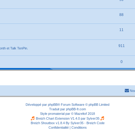
88
11
911
onth et Talk TenPin.
0
Nou
Développé par
phpBB
® Forum Software © phpBB Limited
Traduit par
phpBB-fr.com
Style
promaterial
par ©
Mazeltof
2018
Breizh Chart Extension V1.4.0 par
Sylver35
Breizh Shoutbox v1.8.4
By Sylver35 - Breizh Code
Confidentialité
|
Conditions