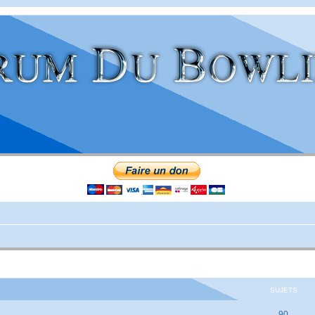
SUJETS
90