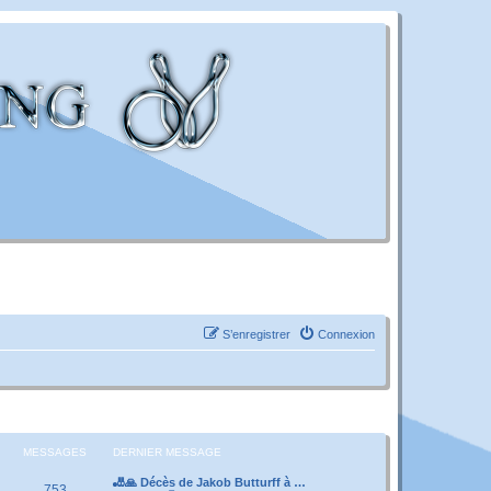
S’enregistrer
Connexion
MESSAGES
DERNIER MESSAGE
🎳🙏 Décès de Jakob Butturff à …
753