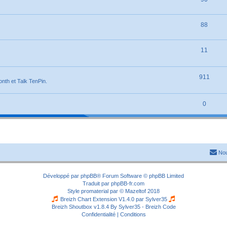
88
11
911
onth et Talk TenPin.
0
Nou
Développé par
phpBB
® Forum Software © phpBB Limited
Traduit par
phpBB-fr.com
Style
promaterial
par ©
Mazeltof
2018
Breizh Chart Extension V1.4.0 par
Sylver35
Breizh Shoutbox v1.8.4
By Sylver35 - Breizh Code
Confidentialité
|
Conditions