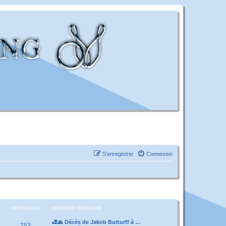
S’enregistrer
Connexion
MESSAGES
DERNIER MESSAGE
🎳🙏 Décès de Jakob Butturff à …
753