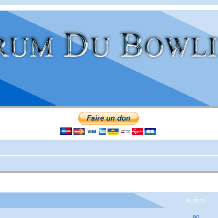
SUJETS
90