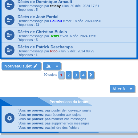
Décès de Dominique Arnault
Dernier message par
titidby
«
lun. 30 déc. 2024 17:51
Réponses :
5
Décès de José Pardal
Dernier message par
Loulou
«
mer. 18 déc. 2024 09:31
Réponses :
11
Décès de Christian Bulois
Dernier message par
Jct89
«
ven. 6 déc. 2024 13:31
Réponses :
5
Décès de Patrick Deschamps
Dernier message par
Rico
«
lun. 2 déc. 2024 09:29
Réponses :
1
Nouveau sujet
1
2
3
4
Suivante
90 sujets
Aller à
Permissions du forum
Vous
ne pouvez pas
poster de nouveaux sujets
Vous
ne pouvez pas
répondre aux sujets
Vous
ne pouvez pas
modifier vos messages
Vous
ne pouvez pas
supprimer vos messages
Vous
ne pouvez pas
joindre des fichiers