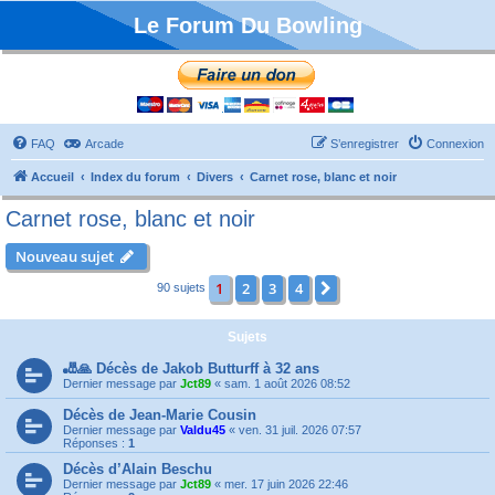
Le Forum Du Bowling
FAQ
Arcade
S’enregistrer
Connexion
Accueil
Index du forum
Divers
Carnet rose, blanc et noir
Carnet rose, blanc et noir
Nouveau sujet
1
2
3
4
Suivante
90 sujets
Sujets
🎳🙏 Décès de Jakob Butturff à 32 ans
Dernier message par
Jct89
«
sam. 1 août 2026 08:52
Décès de Jean-Marie Cousin
Dernier message par
Valdu45
«
ven. 31 juil. 2026 07:57
Réponses :
1
Décès d’Alain Beschu
Dernier message par
Jct89
«
mer. 17 juin 2026 22:46