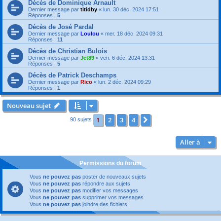
Décès de Dominique Arnault
Dernier message par
titidby
«
lun. 30 déc. 2024 17:51
Réponses :
5
Décès de José Pardal
Dernier message par
Loulou
«
mer. 18 déc. 2024 09:31
Réponses :
11
Décès de Christian Bulois
Dernier message par
Jct89
«
ven. 6 déc. 2024 13:31
Réponses :
5
Décès de Patrick Deschamps
Dernier message par
Rico
«
lun. 2 déc. 2024 09:29
Réponses :
1
Nouveau sujet
1
2
3
4
Suivante
90 sujets
Aller à
Permissions du forum
Vous
ne pouvez pas
poster de nouveaux sujets
Vous
ne pouvez pas
répondre aux sujets
Vous
ne pouvez pas
modifier vos messages
Vous
ne pouvez pas
supprimer vos messages
Vous
ne pouvez pas
joindre des fichiers