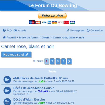
Le Forum Du Bowling
FAQ
Arcade
S’enregistrer
Connexion
Accueil
Index du forum
Divers
Carnet rose, blanc et noir
Carnet rose, blanc et noir
Nouveau sujet
1
2
3
4
Suivante
90 sujets
Sujets
🎳🙏 Décès de Jakob Butturff à 32 ans
Dernier message par
Jct89
«
sam. 1 août 2026 08:52
Décès de Jean-Marie Cousin
Dernier message par
Valdu45
«
ven. 31 juil. 2026 07:57
Réponses :
1
Décès d’Alain Beschu
Dernier message par
Jct89
«
mer. 17 juin 2026 22:46