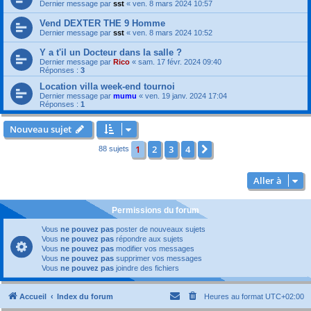
Dernier message par
sst
«
ven. 8 mars 2024 10:57
Vend DEXTER THE 9 Homme
Dernier message par
sst
«
ven. 8 mars 2024 10:52
Y a t'il un Docteur dans la salle ?
Dernier message par
Rico
«
sam. 17 févr. 2024 09:40
Réponses :
3
Location villa week-end tournoi
Dernier message par
mumu
«
ven. 19 janv. 2024 17:04
Réponses :
1
Nouveau sujet
1
2
3
4
Suivante
88 sujets
Aller à
Permissions du forum
Vous
ne pouvez pas
poster de nouveaux sujets
Vous
ne pouvez pas
répondre aux sujets
Vous
ne pouvez pas
modifier vos messages
Vous
ne pouvez pas
supprimer vos messages
Vous
ne pouvez pas
joindre des fichiers
Accueil
Index du forum
Heures au format
UTC+02:00