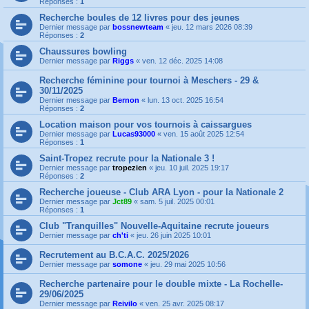
Réponses :
1
Recherche boules de 12 livres pour des jeunes
Dernier message par
bossnewteam
«
jeu. 12 mars 2026 08:39
Réponses :
2
Chaussures bowling
Dernier message par
Riggs
«
ven. 12 déc. 2025 14:08
Recherche féminine pour tournoi à Meschers - 29 &
30/11/2025
Dernier message par
Bernon
«
lun. 13 oct. 2025 16:54
Réponses :
2
Location maison pour vos tournois à caissargues
Dernier message par
Lucas93000
«
ven. 15 août 2025 12:54
Réponses :
1
Saint-Tropez recrute pour la Nationale 3 !
Dernier message par
tropezien
«
jeu. 10 juil. 2025 19:17
Réponses :
2
Recherche joueuse - Club ARA Lyon - pour la Nationale 2
Dernier message par
Jct89
«
sam. 5 juil. 2025 00:01
Réponses :
1
Club "Tranquilles" Nouvelle-Aquitaine recrute joueurs
Dernier message par
ch'ti
«
jeu. 26 juin 2025 10:01
Recrutement au B.C.A.C. 2025/2026
Dernier message par
somone
«
jeu. 29 mai 2025 10:56
Recherche partenaire pour le double mixte - La Rochelle-
29/06/2025
Dernier message par
Reivilo
«
ven. 25 avr. 2025 08:17