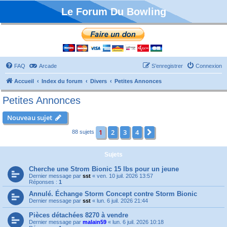
Le Forum Du Bowling
FAQ
Arcade
S’enregistrer
Connexion
Accueil
Index du forum
Divers
Petites Annonces
Petites Annonces
Nouveau sujet
1
2
3
4
Suivante
88 sujets
Sujets
Cherche une Strom Bionic 15 lbs pour un jeune
Dernier message par
sst
«
ven. 10 juil. 2026 13:57
Réponses :
1
Annulé. Échange Storm Concept contre Storm Bionic
Dernier message par
sst
«
lun. 6 juil. 2026 21:44
Pièces détachées 8270 à vendre
Dernier message par
malain59
«
lun. 6 juil. 2026 10:18