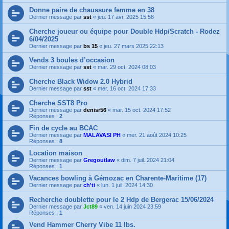
Donne paire de chaussure femme en 38
Dernier message par
sst
«
jeu. 17 avr. 2025 15:58
Cherche joueur ou équipe pour Double Hdp/Scratch - Rodez
6/04/2025
Dernier message par
bs 15
«
jeu. 27 mars 2025 22:13
Vends 3 boules d’occasion
Dernier message par
sst
«
mar. 29 oct. 2024 08:03
Cherche Black Widow 2.0 Hybrid
Dernier message par
sst
«
mer. 16 oct. 2024 17:33
Cherche SST8 Pro
Dernier message par
denisr56
«
mar. 15 oct. 2024 17:52
Réponses :
2
Fin de cycle au BCAC
Dernier message par
MALAVASI PH
«
mer. 21 août 2024 10:25
Réponses :
8
Location maison
Dernier message par
Gregoutlaw
«
dim. 7 juil. 2024 21:04
Réponses :
1
Vacances bowling à Gémozac en Charente-Maritime (17)
Dernier message par
ch'ti
«
lun. 1 juil. 2024 14:30
Recherche doublette pour le 2 Hdp de Bergerac 15/06/2024
Dernier message par
Jct89
«
ven. 14 juin 2024 23:59
Réponses :
1
Vend Hammer Cherry Vibe 11 lbs.