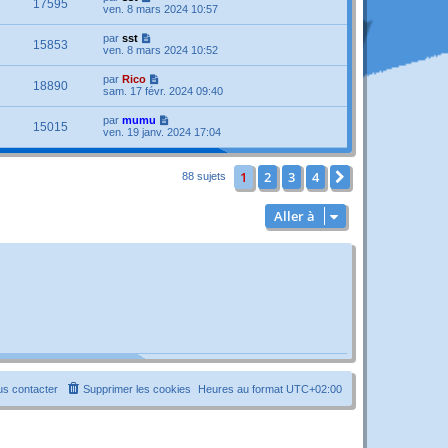
17595
ven. 8 mars 2024 10:57
par
sst
15853
ven. 8 mars 2024 10:52
par
Rico
18890
sam. 17 févr. 2024 09:40
par
mumu
15015
ven. 19 janv. 2024 17:04
1
2
3
4
Suivante
88 sujets
Aller à
s contacter
Supprimer les cookies
Heures au format
UTC+02:00