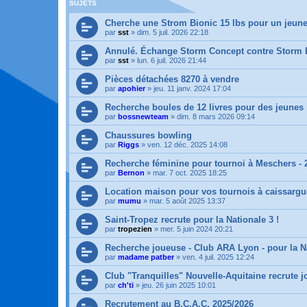
SUJETS
Cherche une Strom Bionic 15 lbs pour un jeun
par
sst
»
dim. 5 juil. 2026 22:18
Annulé. Échange Storm Concept contre Storm 
par
sst
»
lun. 6 juil. 2026 21:44
Pièces détachées 8270 à vendre
par
apohier
»
jeu. 11 janv. 2024 17:04
Recherche boules de 12 livres pour des jeunes
par
bossnewteam
»
dim. 8 mars 2026 09:14
Chaussures bowling
par
Riggs
»
ven. 12 déc. 2025 14:08
Recherche féminine pour tournoi à Meschers - 
par
Bernon
»
mar. 7 oct. 2025 18:25
Location maison pour vos tournois à caissargu
par
mumu
»
mar. 5 août 2025 13:37
Saint-Tropez recrute pour la Nationale 3 !
par
tropezien
»
mer. 5 juin 2024 20:21
Recherche joueuse - Club ARA Lyon - pour la N
par
madame patber
»
ven. 4 juil. 2025 12:24
Club "Tranquilles" Nouvelle-Aquitaine recrute 
par
ch'ti
»
jeu. 26 juin 2025 10:01
Recrutement au B.C.A.C. 2025/2026