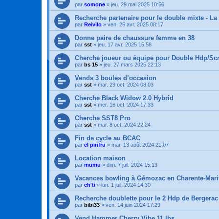
par
somone
»
jeu. 29 mai 2025 10:56
Recherche partenaire pour le double mixte - La
par
Reivilo
»
ven. 25 avr. 2025 08:17
Donne paire de chaussure femme en 38
par
sst
»
jeu. 17 avr. 2025 15:58
Cherche joueur ou équipe pour Double Hdp/Scr
par
bs 15
»
jeu. 27 mars 2025 22:13
Vends 3 boules d’occasion
par
sst
»
mar. 29 oct. 2024 08:03
Cherche Black Widow 2.0 Hybrid
par
sst
»
mer. 16 oct. 2024 17:33
Cherche SST8 Pro
par
sst
»
mar. 8 oct. 2024 22:24
Fin de cycle au BCAC
par
el pinfru
»
mar. 13 août 2024 21:07
Location maison
par
mumu
»
dim. 7 juil. 2024 15:13
Vacances bowling à Gémozac en Charente-Marit
par
ch'ti
»
lun. 1 juil. 2024 14:30
Recherche doublette pour le 2 Hdp de Bergerac
par
bibi33
»
ven. 14 juin 2024 17:29
Vend Hammer Cherry Vibe 11 lbs.