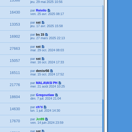
13566
jeu. 29 mai 2025 10:56
par
Reivilo
16430
ven. 25 avr. 2025 08:17
par
sst
13353
jeu. 17 avr. 2025 15:58
par
bs 15
16902
jeu. 27 mars 2025 22:13
par
sst
27663
mar. 29 oct. 2024 08:03
par
sst
15057
mer. 16 oct. 2024 17:33
par
denisr56
16511
mar. 15 oct. 2024 17:52
par
MALAVASI PH
21776
mer. 21 août 2024 10:25
par
Gregoutlaw
18604
dim. 7 juil. 2024 21:04
par
ch'ti
14630
lun. 1 juil. 2024 14:30
par
Jct89
17670
ven. 14 juin 2024 23:59
par
sst