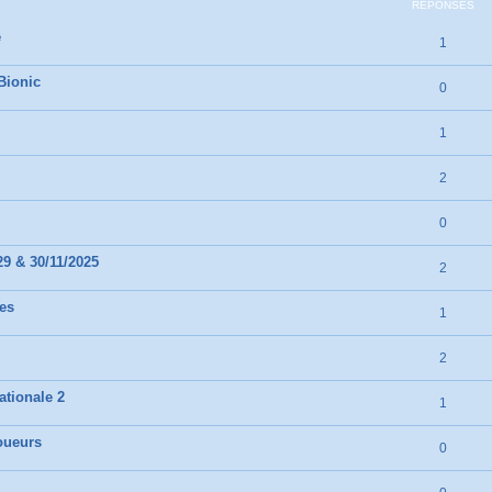
RÉPONSES
e
1
Bionic
0
1
2
0
29 & 30/11/2025
2
es
1
2
ationale 2
1
joueurs
0