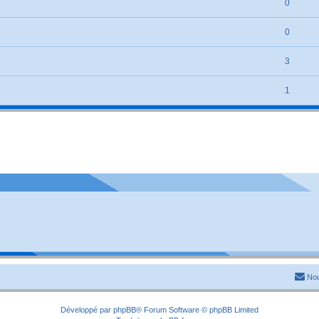
0
0
3
1
Nou
Développé par
phpBB
® Forum Software © phpBB Limited