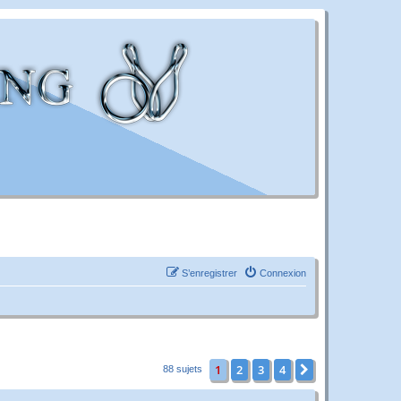
S’enregistrer
Connexion
1
2
3
4
Suivante
88 sujets