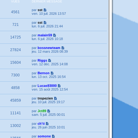
VUES
DERNIER MESSAGE
par
sst
4561
ven. 10 juil. 2026 13:57
par
sst
721
lun. 6 juil. 2026 21:44
par
malain59
14725
lun. 6 juil. 2026 10:18
par
bossnewteam
27824
jeu. 12 mars 2026 08:39
par
Riggs
15604
ven. 12 déc. 2025 14:08
par
Bernon
7300
lun. 13 oct. 2025 16:54
par
Lucas93000
4858
ven. 15 août 2025 12:54
par
tropezien
45859
jeu. 10 juil. 2025 19:17
par
Jct89
11141
sam. 5 juil. 2025 00:01
par
ch'ti
13002
jeu. 26 juin 2025 10:01
par
somone