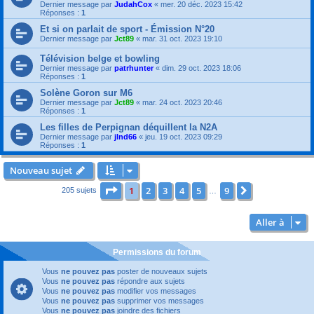
Dernier message par
JudahCox
«
mer. 20 déc. 2023 15:42
Réponses :
1
Et si on parlait de sport - Émission N°20
Dernier message par
Jct89
«
mar. 31 oct. 2023 19:10
Télévision belge et bowling
Dernier message par
patrhunter
«
dim. 29 oct. 2023 18:06
Réponses :
1
Solène Goron sur M6
Dernier message par
Jct89
«
mar. 24 oct. 2023 20:46
Réponses :
1
Les filles de Perpignan déquillent la N2A
Dernier message par
jlnd66
«
jeu. 19 oct. 2023 09:29
Réponses :
1
Nouveau sujet
Page
1
sur
9
1
2
3
4
5
9
Suivante
205 sujets
…
Aller à
Permissions du forum
Vous
ne pouvez pas
poster de nouveaux sujets
Vous
ne pouvez pas
répondre aux sujets
Vous
ne pouvez pas
modifier vos messages
Vous
ne pouvez pas
supprimer vos messages
Vous
ne pouvez pas
joindre des fichiers