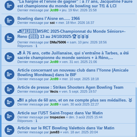
"La hargne et l'envie de gagner" : à 77 ans, Jacqueline Faure
est championne du monde de bowling sur Tf1 & LCI
Dernier message par
Jct89
«
jeu. 19 févr. 2026 15:58
Bowling dans l’Aisne en….. 1966
Dernier message par
sst
«
mer. 18 févr. 2026 16:37
🎳🇫🇷🇺🇸WSRC 2025-Championnat du Monde Séniors+-
Reno (🇺🇸) 13 au 24/10/2025-🏆🥇🥈🥉
Dernier message par
DMa75006
«
sam. 10 janv. 2026 18:56
Réponses :
1
🎳 À 76 ans, cette Juillanaise, qui s’entraîne à Tarbes, a été
sacrée championne du monde seniors + à Réno,...
Dernier message par
Jct89
«
ven. 31 oct. 2025 21:06
Article concernant un nouveau club dans l'Yonne (Amicale
Bowling Monéteau) dans le BIF
Dernier message par
Jct89
«
mer. 10 sept. 2025 18:18
Article de presse : Strikes Shooters Agen Bowling Team
Dernier message par
Vecis
«
ven. 5 sept. 2025 19:57
🎳Il a plus de 60 ans, et on ne compte plus ses médailles. 🥇
Dernier message par
Jct89
«
sam. 30 août 2025 22:27
Article sur l'UST Saint-Tropez dans Var Matin
Dernier message par
tropezien
«
dim. 3 août 2025 15:44
Réponses :
1
Article sur le RCT Bowling Valettois dans Var Matin
Dernier message par
jsm83
«
ven. 18 avr. 2025 20:04