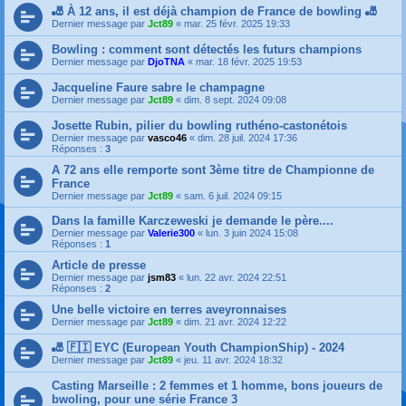
🎳 À 12 ans, il est déjà champion de France de bowling 🎳
Dernier message par
Jct89
«
mar. 25 févr. 2025 19:33
Bowling : comment sont détectés les futurs champions
Dernier message par
DjoTNA
«
mar. 18 févr. 2025 19:53
Jacqueline Faure sabre le champagne
Dernier message par
Jct89
«
dim. 8 sept. 2024 09:08
Josette Rubin, pilier du bowling ruthéno-castonétois
Dernier message par
vasco46
«
dim. 28 juil. 2024 17:36
Réponses :
3
A 72 ans elle remporte sont 3ème titre de Championne de
France
Dernier message par
Jct89
«
sam. 6 juil. 2024 09:15
Dans la famille Karczeweski je demande le père....
Dernier message par
Valerie300
«
lun. 3 juin 2024 15:08
Réponses :
1
Article de presse
Dernier message par
jsm83
«
lun. 22 avr. 2024 22:51
Réponses :
2
Une belle victoire en terres aveyronnaises
Dernier message par
Jct89
«
dim. 21 avr. 2024 12:22
🎳 🇫🇮 EYC (European Youth ChampionShip) - 2024
Dernier message par
Jct89
«
jeu. 11 avr. 2024 18:32
Casting Marseille : 2 femmes et 1 homme, bons joueurs de
bwoling, pour une série France 3