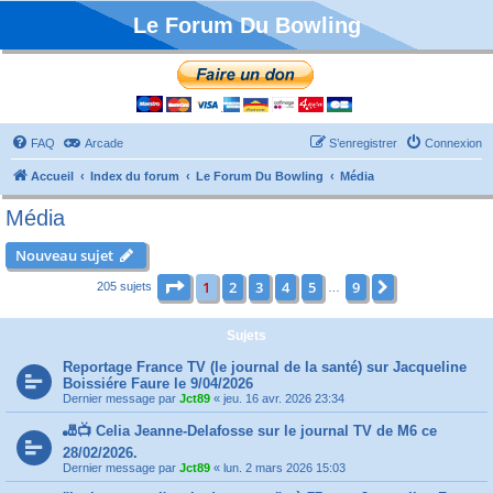
Le Forum Du Bowling
FAQ
Arcade
S’enregistrer
Connexion
Accueil
Index du forum
Le Forum Du Bowling
Média
Média
Nouveau sujet
Page
1
sur
9
1
2
3
4
5
9
Suivante
205 sujets
…
Sujets
Reportage France TV (le journal de la santé) sur Jacqueline
Boissiére Faure le 9/04/2026
Dernier message par
Jct89
«
jeu. 16 avr. 2026 23:34
🎳📺 Celia Jeanne-Delafosse sur le journal TV de M6 ce
28/02/2026.
Dernier message par
Jct89
«
lun. 2 mars 2026 15:03