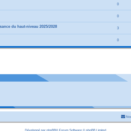
0
0
nce du haut-niveau 2025/2028
3
0
Nou
Développé par
phpBB
® Forum Software © phpBB Limited