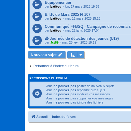
Equipementier
par
batitou
»
lun. 17 mars 2025 19:35
B.I.F. de Mars 2025 N°307
par
batitou
»
mer. 12 mars 2025 15:15
Communiqué FFBSQ - Campagne de reconnaissa
par
batitou
»
mer. 22 janv. 2025 17:04
🎳 Journée de détection des jeunes (U19)
par
Jct89
»
mar. 25 févr. 2025 19:19
Nouveau sujet
Retourner à l’index du forum
PERMISSIONS DU FORUM
Vous
ne pouvez pas
poster de nouveaux sujets
Vous
ne pouvez pas
répondre aux sujets
Vous
ne pouvez pas
modifier vos messages
Vous
ne pouvez pas
supprimer vos messages
Vous
ne pouvez pas
joindre des fichiers
Accueil
Index du forum