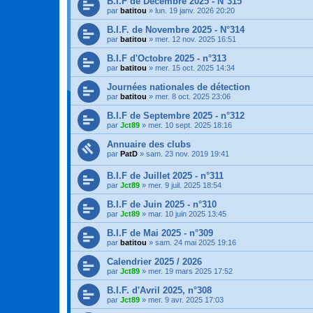
B.I.F de Décembre 2025 - N°315
par
batitou
»
lun. 19 janv. 2026 20:20
B.I.F. de Novembre 2025 - N°314
par
batitou
»
mer. 12 nov. 2025 16:51
B.I.F d'Octobre 2025 - n°313
par
batitou
»
mer. 15 oct. 2025 14:34
Journées nationales de détection
par
batitou
»
mer. 8 oct. 2025 23:06
B.I.F de Septembre 2025 - n°312
par
Jct89
»
mer. 10 sept. 2025 18:16
Annuaire des clubs
par
PatD
»
sam. 23 nov. 2019 19:41
B.I.F de Juillet 2025 - n°311
par
Jct89
»
mer. 9 juil. 2025 18:54
B.I.F de Juin 2025 - n°310
par
Jct89
»
mar. 10 juin 2025 13:45
B.I.F de Mai 2025 - n°309
par
batitou
»
sam. 24 mai 2025 19:16
Calendrier 2025 / 2026
par
Jct89
»
mer. 19 mars 2025 17:52
B.I.F. d'Avril 2025, n°308
par
Jct89
»
mer. 9 avr. 2025 17:03