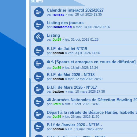
SUJETS
Calendrier interactif 2026/2027
par
ramsay
»
mar. 28 juil. 2026 19:35
Listing des joueurs
par
Rollotomasi
»
mar. 14 juil. 2026 06:16
Listing
par
Jct89
»
jeu. 31 oct. 2019 01:25
B.I.F. de Juillet N°319
par
batitou
»
ven. 3 juil. 2026 14:56
⛔️⚠️ [Spams et arnaques en cours de diffusion]
par
Jct89
»
jeu. 18 juin 2026 12:34
B.I.F. de Mai 2026 - N°318
par
batitou
»
mar. 12 mai 2026 20:59
B.I.F. de Mars 2026 - N°317
par
batitou
»
mar. 10 mars 2026 17:38
🎳 Journées Nationales de Détection Bowling 2
par
Jct89
»
dim. 19 oct. 2025 14:48
Départ à la retraite de Béatrice Hunter, Isabell
par
Jct89
»
lun. 26 janv. 2026 11:50
B.I.f de Janvier 2026 - N°316 -
par
batitou
»
lun. 19 janv. 2026 20:22