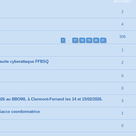
RÉPONSES
2
4
306
1
17
18
19
20
21
…
1
 suite cyberattaque FFBSQ
2
0
0
026 au BBOWL à Clermont-Ferrand les 14 et 15/02/2026.
3
e Sacco coordonnatrice
1
0