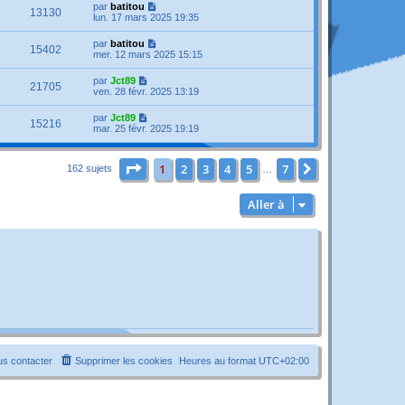
par
batitou
13130
lun. 17 mars 2025 19:35
par
batitou
15402
mer. 12 mars 2025 15:15
par
Jct89
21705
ven. 28 févr. 2025 13:19
par
Jct89
15216
mar. 25 févr. 2025 19:19
Page
1
sur
7
1
2
3
4
5
7
Suivante
162 sujets
…
Aller à
s contacter
Supprimer les cookies
Heures au format
UTC+02:00