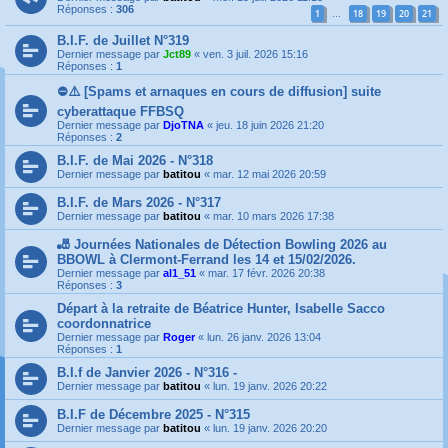
Réponses :
306
1
18
19
20
21
…
B.I.F. de Juillet N°319
Dernier message par
Jct89
«
ven. 3 juil. 2026 15:16
Réponses :
1
⛔️⚠️ [Spams et arnaques en cours de diffusion] suite
cyberattaque FFBSQ
Dernier message par
DjoTNA
«
jeu. 18 juin 2026 21:20
Réponses :
2
B.I.F. de Mai 2026 - N°318
Dernier message par
batitou
«
mar. 12 mai 2026 20:59
B.I.F. de Mars 2026 - N°317
Dernier message par
batitou
«
mar. 10 mars 2026 17:38
🎳 Journées Nationales de Détection Bowling 2026 au
BBOWL à Clermont-Ferrand les 14 et 15/02/2026.
Dernier message par
al1_51
«
mar. 17 févr. 2026 20:38
Réponses :
3
Départ à la retraite de Béatrice Hunter, Isabelle Sacco
coordonnatrice
Dernier message par
Roger
«
lun. 26 janv. 2026 13:04
Réponses :
1
B.I.f de Janvier 2026 - N°316 -
Dernier message par
batitou
«
lun. 19 janv. 2026 20:22
B.I.F de Décembre 2025 - N°315
Dernier message par
batitou
«
lun. 19 janv. 2026 20:20