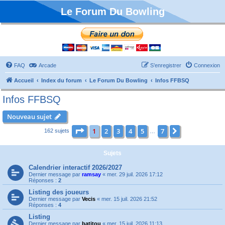
Le Forum Du Bowling
FAQ
Arcade
S’enregistrer
Connexion
Accueil
Index du forum
Le Forum Du Bowling
Infos FFBSQ
Infos FFBSQ
Nouveau sujet
Page
1
sur
7
1
2
3
4
5
7
Suivante
162 sujets
…
Sujets
Calendrier interactif 2026/2027
Dernier message par
ramsay
«
mer. 29 juil. 2026 17:12
Réponses :
2
Listing des joueurs
Dernier message par
Vecis
«
mer. 15 juil. 2026 21:52
Réponses :
4
Listing
Dernier message par
batitou
«
mer. 15 juil. 2026 11:13