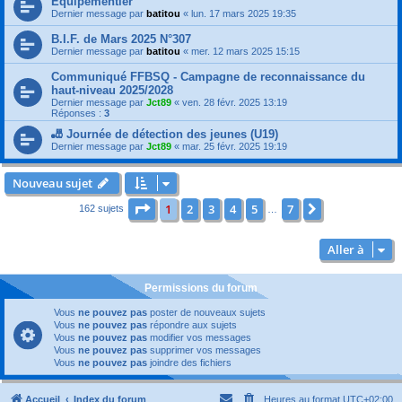
Equipementier
Dernier message par
batitou
«
lun. 17 mars 2025 19:35
B.I.F. de Mars 2025 N°307
Dernier message par
batitou
«
mer. 12 mars 2025 15:15
Communiqué FFBSQ - Campagne de reconnaissance du
haut-niveau 2025/2028
Dernier message par
Jct89
«
ven. 28 févr. 2025 13:19
Réponses :
3
🎳 Journée de détection des jeunes (U19)
Dernier message par
Jct89
«
mar. 25 févr. 2025 19:19
Nouveau sujet
Page
1
sur
7
1
2
3
4
5
7
Suivante
162 sujets
…
Aller à
Permissions du forum
Vous
ne pouvez pas
poster de nouveaux sujets
Vous
ne pouvez pas
répondre aux sujets
Vous
ne pouvez pas
modifier vos messages
Vous
ne pouvez pas
supprimer vos messages
Vous
ne pouvez pas
joindre des fichiers
Accueil
Index du forum
Heures au format
UTC+02:00