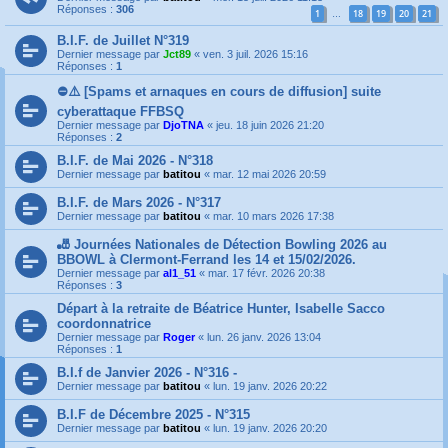
Réponses :
306
1
18
19
20
21
…
B.I.F. de Juillet N°319
Dernier message par
Jct89
«
ven. 3 juil. 2026 15:16
Réponses :
1
⛔️⚠️ [Spams et arnaques en cours de diffusion] suite
cyberattaque FFBSQ
Dernier message par
DjoTNA
«
jeu. 18 juin 2026 21:20
Réponses :
2
B.I.F. de Mai 2026 - N°318
Dernier message par
batitou
«
mar. 12 mai 2026 20:59
B.I.F. de Mars 2026 - N°317
Dernier message par
batitou
«
mar. 10 mars 2026 17:38
🎳 Journées Nationales de Détection Bowling 2026 au
BBOWL à Clermont-Ferrand les 14 et 15/02/2026.
Dernier message par
al1_51
«
mar. 17 févr. 2026 20:38
Réponses :
3
Départ à la retraite de Béatrice Hunter, Isabelle Sacco
coordonnatrice
Dernier message par
Roger
«
lun. 26 janv. 2026 13:04
Réponses :
1
B.I.f de Janvier 2026 - N°316 -
Dernier message par
batitou
«
lun. 19 janv. 2026 20:22
B.I.F de Décembre 2025 - N°315
Dernier message par
batitou
«
lun. 19 janv. 2026 20:20