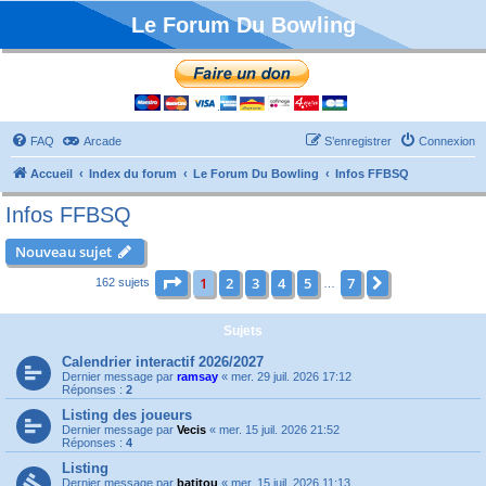
Le Forum Du Bowling
FAQ
Arcade
S’enregistrer
Connexion
Accueil
Index du forum
Le Forum Du Bowling
Infos FFBSQ
Infos FFBSQ
Nouveau sujet
Page
1
sur
7
1
2
3
4
5
7
Suivante
162 sujets
…
Sujets
Calendrier interactif 2026/2027
Dernier message par
ramsay
«
mer. 29 juil. 2026 17:12
Réponses :
2
Listing des joueurs
Dernier message par
Vecis
«
mer. 15 juil. 2026 21:52
Réponses :
4
Listing
Dernier message par
batitou
«
mer. 15 juil. 2026 11:13