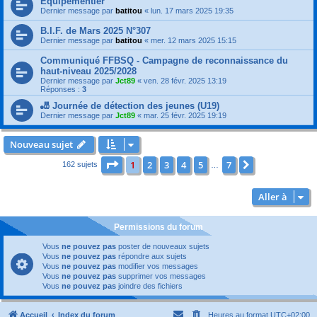
Equipementier
Dernier message par
batitou
«
lun. 17 mars 2025 19:35
B.I.F. de Mars 2025 N°307
Dernier message par
batitou
«
mer. 12 mars 2025 15:15
Communiqué FFBSQ - Campagne de reconnaissance du
haut-niveau 2025/2028
Dernier message par
Jct89
«
ven. 28 févr. 2025 13:19
Réponses :
3
🎳 Journée de détection des jeunes (U19)
Dernier message par
Jct89
«
mar. 25 févr. 2025 19:19
Nouveau sujet
Page
1
sur
7
1
2
3
4
5
7
Suivante
162 sujets
…
Aller à
Permissions du forum
Vous
ne pouvez pas
poster de nouveaux sujets
Vous
ne pouvez pas
répondre aux sujets
Vous
ne pouvez pas
modifier vos messages
Vous
ne pouvez pas
supprimer vos messages
Vous
ne pouvez pas
joindre des fichiers
Accueil
Index du forum
Heures au format
UTC+02:00