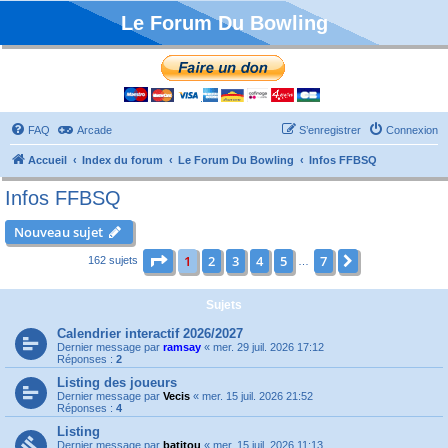
Le Forum Du Bowling
FAQ
Arcade
S’enregistrer
Connexion
Accueil
Index du forum
Le Forum Du Bowling
Infos FFBSQ
Infos FFBSQ
Nouveau sujet
Page
1
sur
7
1
2
3
4
5
7
Suivante
162 sujets
…
Sujets
Calendrier interactif 2026/2027
Dernier message par
ramsay
«
mer. 29 juil. 2026 17:12
Réponses :
2
Listing des joueurs
Dernier message par
Vecis
«
mer. 15 juil. 2026 21:52
Réponses :
4
Listing
Dernier message par
batitou
«
mer. 15 juil. 2026 11:13