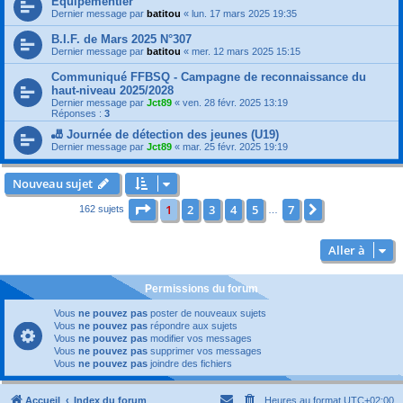
Equipementier
Dernier message par
batitou
«
lun. 17 mars 2025 19:35
B.I.F. de Mars 2025 N°307
Dernier message par
batitou
«
mer. 12 mars 2025 15:15
Communiqué FFBSQ - Campagne de reconnaissance du
haut-niveau 2025/2028
Dernier message par
Jct89
«
ven. 28 févr. 2025 13:19
Réponses :
3
🎳 Journée de détection des jeunes (U19)
Dernier message par
Jct89
«
mar. 25 févr. 2025 19:19
Nouveau sujet
Page
1
sur
7
1
2
3
4
5
7
Suivante
162 sujets
…
Aller à
Permissions du forum
Vous
ne pouvez pas
poster de nouveaux sujets
Vous
ne pouvez pas
répondre aux sujets
Vous
ne pouvez pas
modifier vos messages
Vous
ne pouvez pas
supprimer vos messages
Vous
ne pouvez pas
joindre des fichiers
Accueil
Index du forum
Heures au format
UTC+02:00