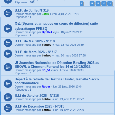
Réponses :
306
1
18
19
20
21
…
B.I.F. de Juillet N°319
Dernier message par
Jct89
«
ven. 3 juil. 2026 15:16
Réponses :
1
⛔️⚠️ [Spams et arnaques en cours de diffusion] suite
cyberattaque FFBSQ
Dernier message par
DjoTNA
«
jeu. 18 juin 2026 21:20
Réponses :
2
B.I.F. de Mai 2026 - N°318
Dernier message par
batitou
«
mar. 12 mai 2026 20:59
B.I.F. de Mars 2026 - N°317
Dernier message par
batitou
«
mar. 10 mars 2026 17:38
🎳 Journées Nationales de Détection Bowling 2026 au
BBOWL à Clermont-Ferrand les 14 et 15/02/2026.
Dernier message par
al1_51
«
mar. 17 févr. 2026 20:38
Réponses :
3
Départ à la retraite de Béatrice Hunter, Isabelle Sacco
coordonnatrice
Dernier message par
Roger
«
lun. 26 janv. 2026 13:04
Réponses :
1
B.I.f de Janvier 2026 - N°316 -
Dernier message par
batitou
«
lun. 19 janv. 2026 20:22
B.I.F de Décembre 2025 - N°315
Dernier message par
batitou
«
lun. 19 janv. 2026 20:20