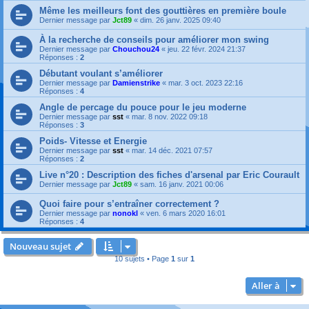
Même les meilleurs font des gouttières en première boule
Dernier message par
Jct89
«
dim. 26 janv. 2025 09:40
À la recherche de conseils pour améliorer mon swing
Dernier message par
Chouchou24
«
jeu. 22 févr. 2024 21:37
Réponses :
2
Débutant voulant s’améliorer
Dernier message par
Damienstrike
«
mar. 3 oct. 2023 22:16
Réponses :
4
Angle de percage du pouce pour le jeu moderne
Dernier message par
sst
«
mar. 8 nov. 2022 09:18
Réponses :
3
Poids- Vitesse et Energie
Dernier message par
sst
«
mar. 14 déc. 2021 07:57
Réponses :
2
Live n°20 : Description des fiches d'arsenal par Eric Courault
Dernier message par
Jct89
«
sam. 16 janv. 2021 00:06
Quoi faire pour s’entraîner correctement ?
Dernier message par
nonokl
«
ven. 6 mars 2020 16:01
Réponses :
4
Nouveau sujet
10 sujets • Page
1
sur
1
Aller à