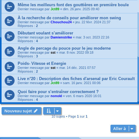
Même les meilleurs font des gouttières en première boule
Dernier message par
Jct89
«
dim. 26 janv. 2025 09:40
À la recherche de conseils pour améliorer mon swing
Dernier message par
Chouchou24
«
jeu. 22 févr. 2024 21:37
Réponses :
2
Débutant voulant s’améliorer
Dernier message par
Damienstrike
«
mar. 3 oct. 2023 22:16
Réponses :
4
Angle de percage du pouce pour le jeu moderne
Dernier message par
sst
«
mar. 8 nov. 2022 09:18
Réponses :
3
Poids- Vitesse et Energie
Dernier message par
sst
«
mar. 14 déc. 2021 07:57
Réponses :
2
Live n°20 : Description des fiches d'arsenal par Eric Courault
Dernier message par
Jct89
«
sam. 16 janv. 2021 00:06
Quoi faire pour s’entraîner correctement ?
Dernier message par
nonokl
«
ven. 6 mars 2020 16:01
Réponses :
4
Nouveau sujet
10 sujets • Page
1
sur
1
Aller à