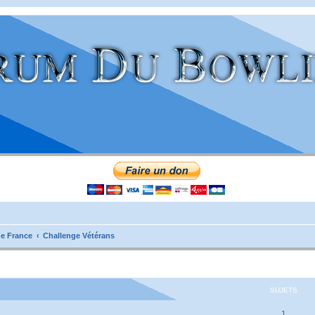
e France
Challenge Vétérans
SUJETS
1