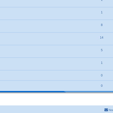
1
8
14
5
1
0
0
Nou