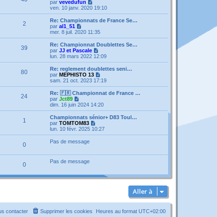
V
par
vevedufun
o
ven. 10 janv. 2020 19:10
i
r
Re: Championnats de France Se…
2
l
V
par
al1_51
e
o
mer. 8 juil. 2020 11:35
d
i
e
r
Re: Championnat Doublettes Se…
39
r
l
V
par
JJ et Pascale
n
e
o
lun. 28 mars 2022 12:09
i
d
i
e
e
r
Re: reglement doublettes seni…
r
80
r
l
V
par
MEPHISTO 13
m
n
e
o
sam. 21 oct. 2023 17:19
e
i
d
i
s
e
e
r
Re: 🇫🇷 Championnat de France …
s
r
24
r
l
V
par
Jct89
a
m
n
e
o
dim. 16 juin 2024 14:20
g
e
i
d
i
e
s
e
e
r
Championnats sénior+ D83 Toul…
s
r
1
r
l
V
par
TOMTOM83
a
m
n
e
o
lun. 10 févr. 2025 10:27
g
e
i
d
i
e
s
e
e
r
Pas de message
s
r
0
r
l
a
m
n
e
g
e
i
d
e
Pas de message
s
e
e
0
s
r
r
a
m
n
g
e
i
e
s
e
Aller à
s
r
a
m
g
e
e
s
s contacter
Supprimer les cookies
Heures au format
UTC+02:00
s