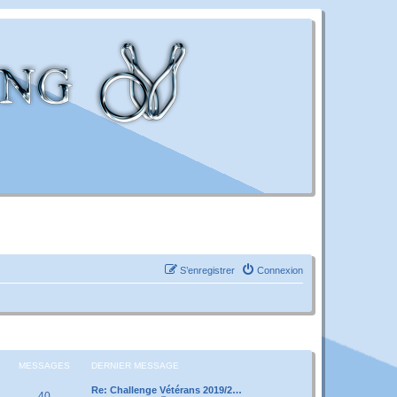
S’enregistrer
Connexion
MESSAGES
DERNIER MESSAGE
Re: Challenge Vétérans 2019/2…
40