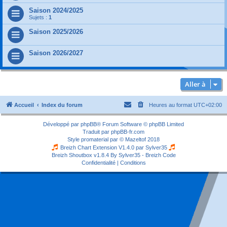
Saison 2024/2025
Sujets :
1
Saison 2025/2026
Saison 2026/2027
Aller à
Accueil
Index du forum
Heures au format
UTC+02:00
Développé par
phpBB
® Forum Software © phpBB Limited
Traduit par
phpBB-fr.com
Style
promaterial
par ©
Mazeltof
2018
Breizh Chart Extension V1.4.0 par
Sylver35
Breizh Shoutbox v1.8.4
By Sylver35 - Breizh Code
Confidentialité
|
Conditions