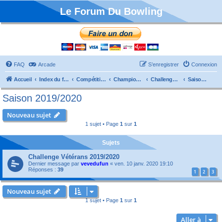
Le Forum Du Bowling
FAQ
Arcade
S’enregistrer
Connexion
Accueil
Index du forum
Compétitions
Championnats de France
Challenge Vétérans
Saison 2019/2020
Saison 2019/2020
Nouveau sujet
1 sujet • Page
1
sur
1
Sujets
Challenge Vétérans 2019/2020
Dernier message par
vevedufun
«
ven. 10 janv. 2020 19:10
Réponses :
39
1
2
3
Nouveau sujet
1 sujet • Page
1
sur
1
Aller à