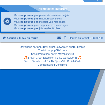
Permissions du forum
Vous
ne pouvez pas
poster de nouveaux sujets
Vous
ne pouvez pas
répondre aux sujets
Vous
ne pouvez pas
modifier vos messages
Vous
ne pouvez pas
supprimer vos messages
Vous
ne pouvez pas
joindre des fichiers
Accueil
Index du forum
Heures au format
UTC+02:00
Développé par
phpBB
® Forum Software © phpBB Limited
Traduit par
phpBB-fr.com
Style
promaterial
par ©
Mazeltof
2018
Breizh Chart Extension V1.4.0 par
Sylver35
Breizh Shoutbox v1.8.4
By Sylver35 - Breizh Code
Confidentialité
|
Conditions