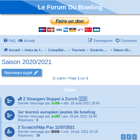
Le Forum Du Bowling
FAQ
Arcade
S’enregistrer
Connexion
Accueil
Index du forum
Compétitions
Tournois
Scratchs et Internationaux
Saison 2020/2021
Saison 2020/2021
Nouveau sujet
11 sujets • Page
1
sur
1
Sujets
🎳 2 Strangers Doppel à Zurich 🇨🇭
Dernier message par
Jct89
«
dim. 29 août 2021 18:45
1er tournoi européen jeunes de bowling
Dernier message par
Jct89
«
jeu. 29 juil. 2021 18:46
Réponses :
6
2 Scratch/Hdp Pau 11/07/2021
Dernier message par
SISSI
«
ven. 16 juil. 2021 15:18
Réponses :
36
1
2
3