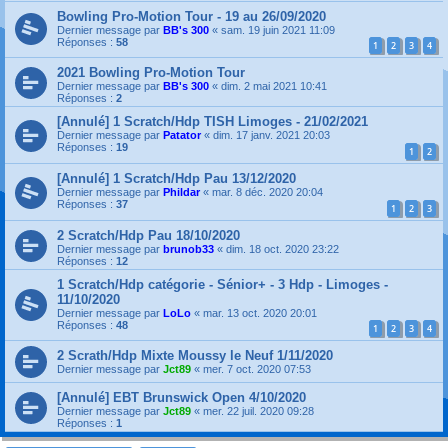
Bowling Pro-Motion Tour - 19 au 26/09/2020
Dernier message par
BB's 300
«
sam. 19 juin 2021 11:09
Réponses :
58
1
2
3
4
2021 Bowling Pro-Motion Tour
Dernier message par
BB's 300
«
dim. 2 mai 2021 10:41
Réponses :
2
[Annulé] 1 Scratch/Hdp TISH Limoges - 21/02/2021
Dernier message par
Patator
«
dim. 17 janv. 2021 20:03
Réponses :
19
1
2
[Annulé] 1 Scratch/Hdp Pau 13/12/2020
Dernier message par
Phildar
«
mar. 8 déc. 2020 20:04
Réponses :
37
1
2
3
2 Scratch/Hdp Pau 18/10/2020
Dernier message par
brunob33
«
dim. 18 oct. 2020 23:22
Réponses :
12
1 Scratch/Hdp catégorie - Sénior+ - 3 Hdp - Limoges -
11/10/2020
Dernier message par
LoLo
«
mar. 13 oct. 2020 20:01
Réponses :
48
1
2
3
4
2 Scrath/Hdp Mixte Moussy le Neuf 1/11/2020
Dernier message par
Jct89
«
mer. 7 oct. 2020 07:53
[Annulé] EBT Brunswick Open 4/10/2020
Dernier message par
Jct89
«
mer. 22 juil. 2020 09:28
Réponses :
1