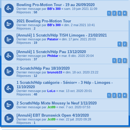
Bowling Pro-Motion Tour - 19 au 26/09/2020
Dernier message par
BB's 300
«
sam. 19 juin 2021 11:09
Réponses :
58
1
2
3
4
2021 Bowling Pro-Motion Tour
Dernier message par
BB's 300
«
dim. 2 mai 2021 10:41
Réponses :
2
[Annulé] 1 Scratch/Hdp TISH Limoges - 21/02/2021
Dernier message par
Patator
«
dim. 17 janv. 2021 20:03
Réponses :
19
1
2
[Annulé] 1 Scratch/Hdp Pau 13/12/2020
Dernier message par
Phildar
«
mar. 8 déc. 2020 20:04
Réponses :
37
1
2
3
2 Scratch/Hdp Pau 18/10/2020
Dernier message par
brunob33
«
dim. 18 oct. 2020 23:22
Réponses :
12
1 Scratch/Hdp catégorie - Sénior+ - 3 Hdp - Limoges -
11/10/2020
Dernier message par
LoLo
«
mar. 13 oct. 2020 20:01
Réponses :
48
1
2
3
4
2 Scrath/Hdp Mixte Moussy le Neuf 1/11/2020
Dernier message par
Jct89
«
mer. 7 oct. 2020 07:53
[Annulé] EBT Brunswick Open 4/10/2020
Dernier message par
Jct89
«
mer. 22 juil. 2020 09:28
Réponses :
1