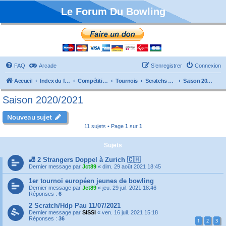
Le Forum Du Bowling
FAQ
Arcade
S’enregistrer
Connexion
Accueil
Index du forum
Compétitions
Tournois
Scratchs et Internationaux
Saison 2020/2021
Saison 2020/2021
Nouveau sujet
11 sujets • Page
1
sur
1
Sujets
🎳 2 Strangers Doppel à Zurich 🇨🇭
Dernier message par
Jct89
«
dim. 29 août 2021 18:45
1er tournoi européen jeunes de bowling
Dernier message par
Jct89
«
jeu. 29 juil. 2021 18:46
Réponses :
6
2 Scratch/Hdp Pau 11/07/2021
Dernier message par
SISSI
«
ven. 16 juil. 2021 15:18
Réponses :
36
1
2
3