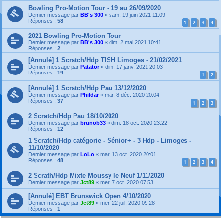
Bowling Pro-Motion Tour - 19 au 26/09/2020
Dernier message par
BB's 300
«
sam. 19 juin 2021 11:09
Réponses :
58
1
2
3
4
2021 Bowling Pro-Motion Tour
Dernier message par
BB's 300
«
dim. 2 mai 2021 10:41
Réponses :
2
[Annulé] 1 Scratch/Hdp TISH Limoges - 21/02/2021
Dernier message par
Patator
«
dim. 17 janv. 2021 20:03
Réponses :
19
1
2
[Annulé] 1 Scratch/Hdp Pau 13/12/2020
Dernier message par
Phildar
«
mar. 8 déc. 2020 20:04
Réponses :
37
1
2
3
2 Scratch/Hdp Pau 18/10/2020
Dernier message par
brunob33
«
dim. 18 oct. 2020 23:22
Réponses :
12
1 Scratch/Hdp catégorie - Sénior+ - 3 Hdp - Limoges -
11/10/2020
Dernier message par
LoLo
«
mar. 13 oct. 2020 20:01
Réponses :
48
1
2
3
4
2 Scrath/Hdp Mixte Moussy le Neuf 1/11/2020
Dernier message par
Jct89
«
mer. 7 oct. 2020 07:53
[Annulé] EBT Brunswick Open 4/10/2020
Dernier message par
Jct89
«
mer. 22 juil. 2020 09:28
Réponses :
1