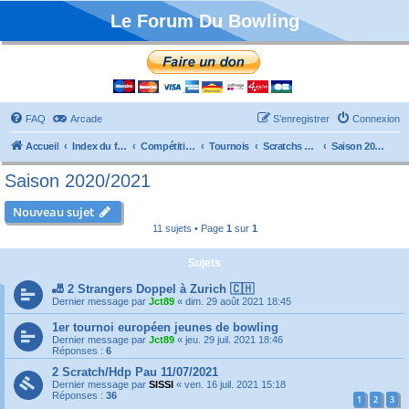
Le Forum Du Bowling
FAQ
Arcade
S’enregistrer
Connexion
Accueil
Index du forum
Compétitions
Tournois
Scratchs et Internationaux
Saison 2020/2021
Saison 2020/2021
Nouveau sujet
11 sujets • Page
1
sur
1
Sujets
🎳 2 Strangers Doppel à Zurich 🇨🇭
Dernier message par
Jct89
«
dim. 29 août 2021 18:45
1er tournoi européen jeunes de bowling
Dernier message par
Jct89
«
jeu. 29 juil. 2021 18:46
Réponses :
6
2 Scratch/Hdp Pau 11/07/2021
Dernier message par
SISSI
«
ven. 16 juil. 2021 15:18
Réponses :
36
1
2
3