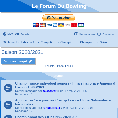
Le Forum Du Bowling
FAQ
Arcade
S’enregistrer
Connexion
Accueil
Index du forum
Compétitions
Championnats de France
Championnat Clubs
Saison 2020/2021
Saison 2020/2021
Nouveau sujet
4 sujets • Page
1
sur
1
Sujets
Champ.France individuel séniors - Finale nationale Amiens &
Camon 13/06/2021
Dernier message par
telecaster
«
lun. 17 mai 2021 14:56
Réponses :
3
Annulation 1ère journée Champ.France Clubs Nationales et
Régionales
Dernier message par
strikeurdu11
«
ven. 23 oct. 2020 19:04
Réponses :
6
Championnat des Clubs N3G 2020/2021