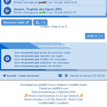
Dernier message par
jsm83
«
lun. 28 sept. 2020 16:40
Jeunes, Trophée des ligues 2021
Dernier message par
Jct89
«
ven. 28 août 2020 07:57
Nouveau sujet
4 sujets • Page
1
sur
1
Aller à
Permissions du forum
Vous
ne pouvez pas
poster de nouveaux sujets
Vous
ne pouvez pas
répondre aux sujets
Vous
ne pouvez pas
modifier vos messages
Vous
ne pouvez pas
supprimer vos messages
Vous
ne pouvez pas
joindre des fichiers
Accueil
Index du forum
Heures au format
UTC+02:00
Développé par
phpBB
® Forum Software © phpBB Limited
Traduit par
phpBB-fr.com
Style
promaterial
par ©
Mazeltof
2018
Breizh Chart Extension V1.4.0 par
Sylver35
Breizh Shoutbox v1.8.4
By Sylver35 - Breizh Code
Confidentialité
|
Conditions