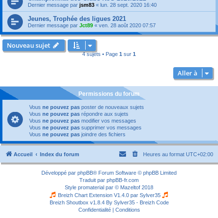
Dernier message par
jsm83
«
lun. 28 sept. 2020 16:40
Jeunes, Trophée des ligues 2021
Dernier message par
Jct89
«
ven. 28 août 2020 07:57
Nouveau sujet
4 sujets • Page
1
sur
1
Aller à
Permissions du forum
Vous
ne pouvez pas
poster de nouveaux sujets
Vous
ne pouvez pas
répondre aux sujets
Vous
ne pouvez pas
modifier vos messages
Vous
ne pouvez pas
supprimer vos messages
Vous
ne pouvez pas
joindre des fichiers
Accueil
Index du forum
Heures au format
UTC+02:00
Développé par
phpBB
® Forum Software © phpBB Limited
Traduit par
phpBB-fr.com
Style
promaterial
par ©
Mazeltof
2018
Breizh Chart Extension V1.4.0 par
Sylver35
Breizh Shoutbox v1.8.4
By Sylver35 - Breizh Code
Confidentialité
|
Conditions