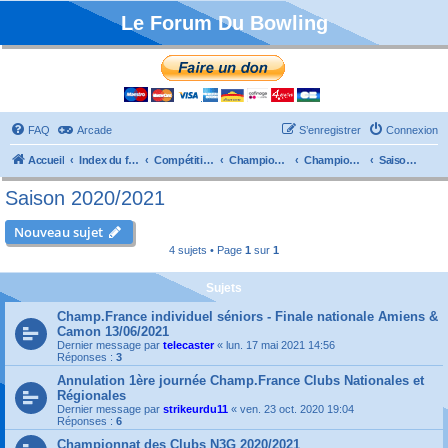
Le Forum Du Bowling
FAQ
Arcade
S’enregistrer
Connexion
Accueil
Index du forum
Compétitions
Championnats de France
Championnat Clubs
Saison 2020/2021
Saison 2020/2021
Nouveau sujet
4 sujets • Page
1
sur
1
Sujets
Champ.France individuel séniors - Finale nationale Amiens &
Camon 13/06/2021
Dernier message par
telecaster
«
lun. 17 mai 2021 14:56
Réponses :
3
Annulation 1ère journée Champ.France Clubs Nationales et
Régionales
Dernier message par
strikeurdu11
«
ven. 23 oct. 2020 19:04
Réponses :
6
Championnat des Clubs N3G 2020/2021