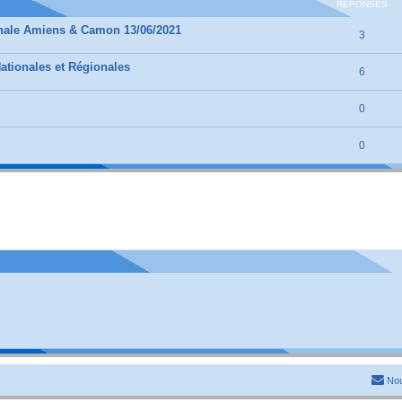
RÉPONSES
onale Amiens & Camon 13/06/2021
3
ationales et Régionales
6
0
0
Nou