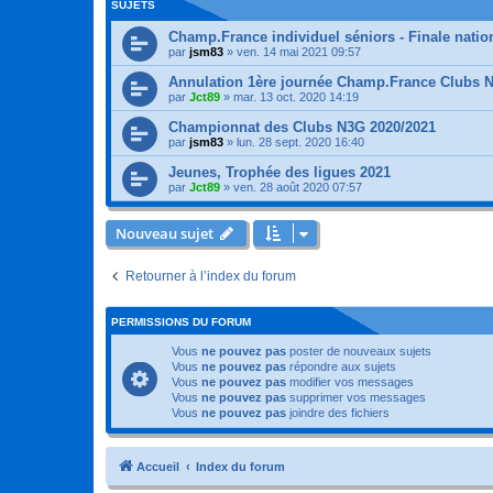
SUJETS
Champ.France individuel séniors - Finale nati
par
jsm83
»
ven. 14 mai 2021 09:57
Annulation 1ère journée Champ.France Clubs N
par
Jct89
»
mar. 13 oct. 2020 14:19
Championnat des Clubs N3G 2020/2021
par
jsm83
»
lun. 28 sept. 2020 16:40
Jeunes, Trophée des ligues 2021
par
Jct89
»
ven. 28 août 2020 07:57
Nouveau sujet
Retourner à l’index du forum
PERMISSIONS DU FORUM
Vous
ne pouvez pas
poster de nouveaux sujets
Vous
ne pouvez pas
répondre aux sujets
Vous
ne pouvez pas
modifier vos messages
Vous
ne pouvez pas
supprimer vos messages
Vous
ne pouvez pas
joindre des fichiers
Accueil
Index du forum