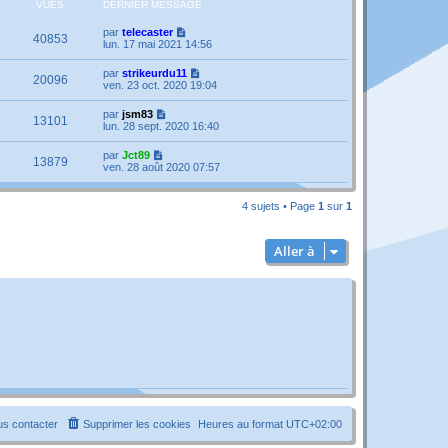
VUES
DERNIER MESSAGE
par
telecaster
40853
lun. 17 mai 2021 14:56
par
strikeurdu11
20096
ven. 23 oct. 2020 19:04
par
jsm83
13101
lun. 28 sept. 2020 16:40
par
Jct89
13879
ven. 28 août 2020 07:57
4 sujets • Page
1
sur
1
Aller à
s contacter
Supprimer les cookies
Heures au format
UTC+02:00