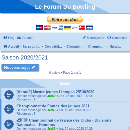
Le Forum Du Bowling
FAQ
Arcade
S’enregistrer
Connexion
Accueil
Index du forum
Compétitions
Championnats de France
Championnat Individuels
Saison 2020/2021
Saison 2020/2021
Nouveau sujet
6 sujets • Page
1
sur
1
Sujets
[Annulé] Master jeunes Limoges 25/10/2020
Dernier message par
Jct89
«
ven. 23 oct. 2020 15:08
Réponses :
2
Championnat de France des jeunes 2021
Dernier message par
Jct89
«
lun. 19 oct. 2020 08:57
Réponses :
7
🎳🇫🇷 Championnat de France des Clubs - Divisions
Nationales - Hommes
Dernier message par
Jct89
«
jeu. 24 sept. 2020 14:39