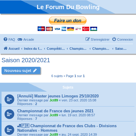
Le Forum Du Bowling
FAQ
Arcade
S’enregistrer
Connexion
Accueil
Index du forum
Compétitions
Championnats de France
Championnat Individuels
Saison 2020/2021
Saison 2020/2021
Nouveau sujet
6 sujets • Page
1
sur
1
Sujets
[Annulé] Master jeunes Limoges 25/10/2020
Dernier message par
Jct89
«
ven. 23 oct. 2020 15:08
Réponses :
2
Championnat de France des jeunes 2021
Dernier message par
Jct89
«
lun. 19 oct. 2020 08:57
Réponses :
7
🎳🇫🇷 Championnat de France des Clubs - Divisions
Nationales - Hommes
Dernier message par
Jct89
«
jeu. 24 sept. 2020 14:39