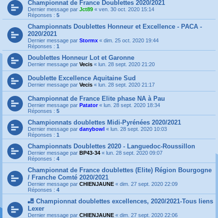
Championnat de France Doublettes 2020/2021
Dernier message par
Jct89
«
ven. 30 oct. 2020 15:14
Réponses :
5
Championnats Doublettes Honneur et Excellence - PACA -
2020/2021
Dernier message par
Stormx
«
dim. 25 oct. 2020 19:44
Réponses :
1
Doublettes Honneur Lot et Garonne
Dernier message par
Vecis
«
lun. 28 sept. 2020 21:20
Doublette Excellence Aquitaine Sud
Dernier message par
Vecis
«
lun. 28 sept. 2020 21:17
Championnat de France Elite phase NA à Pau
Dernier message par
Patator
«
lun. 28 sept. 2020 18:34
Réponses :
5
Championnats doublettes Midi-Pyrénées 2020/2021
Dernier message par
danybowl
«
lun. 28 sept. 2020 10:03
Réponses :
1
Championnats Doublettes 2020 - Languedoc-Roussillon
Dernier message par
BP43-34
«
lun. 28 sept. 2020 09:07
Réponses :
4
Championnat de France doublettes (Elite) Région Bourgogne
/ Franche Comté 2020/2021
Dernier message par
CHIENJAUNE
«
dim. 27 sept. 2020 22:09
Réponses :
4
🎳 Championnat doublettes excellences, 2020/2021-Tous liens
Lexer
Dernier message par
CHIENJAUNE
«
dim. 27 sept. 2020 22:06