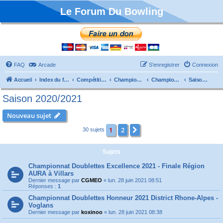
Le Forum Du Bowling
FAQ
Arcade
S’enregistrer
Connexion
Accueil
Index du forum
Compétitions
Championnats de France
Championnat Doublettes
Saison 2020/2021
Saison 2020/2021
Nouveau sujet
1
2
Suivante
30 sujets
Sujets
Championnat Doublettes Excellence 2021 - Finale Région
AURA à Villars
Dernier message par
CGMEO
«
lun. 28 juin 2021 08:51
Réponses :
1
Championnat Doublettes Honneur 2021 District Rhone-Alpes -
Voglans
Dernier message par
koxinoo
«
lun. 28 juin 2021 08:38