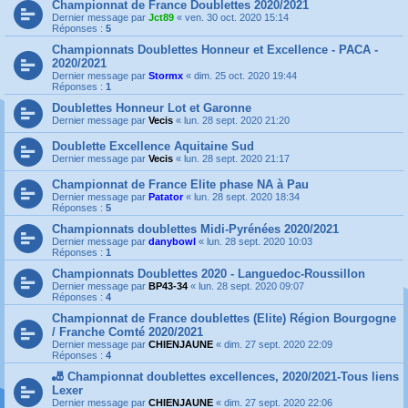
Championnat de France Doublettes 2020/2021
Dernier message par
Jct89
«
ven. 30 oct. 2020 15:14
Réponses :
5
Championnats Doublettes Honneur et Excellence - PACA -
2020/2021
Dernier message par
Stormx
«
dim. 25 oct. 2020 19:44
Réponses :
1
Doublettes Honneur Lot et Garonne
Dernier message par
Vecis
«
lun. 28 sept. 2020 21:20
Doublette Excellence Aquitaine Sud
Dernier message par
Vecis
«
lun. 28 sept. 2020 21:17
Championnat de France Elite phase NA à Pau
Dernier message par
Patator
«
lun. 28 sept. 2020 18:34
Réponses :
5
Championnats doublettes Midi-Pyrénées 2020/2021
Dernier message par
danybowl
«
lun. 28 sept. 2020 10:03
Réponses :
1
Championnats Doublettes 2020 - Languedoc-Roussillon
Dernier message par
BP43-34
«
lun. 28 sept. 2020 09:07
Réponses :
4
Championnat de France doublettes (Elite) Région Bourgogne
/ Franche Comté 2020/2021
Dernier message par
CHIENJAUNE
«
dim. 27 sept. 2020 22:09
Réponses :
4
🎳 Championnat doublettes excellences, 2020/2021-Tous liens
Lexer
Dernier message par
CHIENJAUNE
«
dim. 27 sept. 2020 22:06