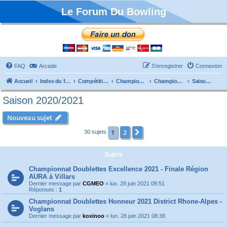
Le Forum Du Bowling
FAQ
Arcade
S’enregistrer
Connexion
Accueil
Index du forum
Compétitions
Championnats de France
Championnat Doublettes
Saison 2020/2021
Saison 2020/2021
Nouveau sujet
1
2
Suivante
30 sujets
Sujets
Championnat Doublettes Excellence 2021 - Finale Région
AURA à Villars
Dernier message par
CGMEO
«
lun. 28 juin 2021 08:51
Réponses :
1
Championnat Doublettes Honneur 2021 District Rhone-Alpes -
Voglans
Dernier message par
koxinoo
«
lun. 28 juin 2021 08:38