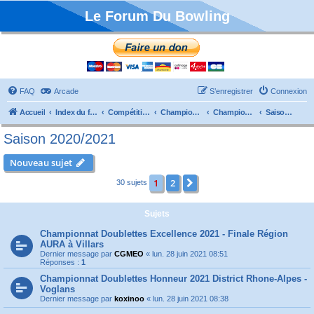
Le Forum Du Bowling
FAQ
Arcade
S’enregistrer
Connexion
Accueil
Index du forum
Compétitions
Championnats de France
Championnat Doublettes
Saison 2020/2021
Saison 2020/2021
Nouveau sujet
1
2
Suivante
30 sujets
Sujets
Championnat Doublettes Excellence 2021 - Finale Région
AURA à Villars
Dernier message par
CGMEO
«
lun. 28 juin 2021 08:51
Réponses :
1
Championnat Doublettes Honneur 2021 District Rhone-Alpes -
Voglans
Dernier message par
koxinoo
«
lun. 28 juin 2021 08:38