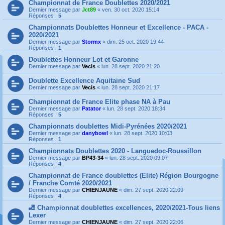
Championnat de France Doublettes 2020/2021
Dernier message par
Jct89
«
ven. 30 oct. 2020 15:14
Réponses :
5
Championnats Doublettes Honneur et Excellence - PACA -
2020/2021
Dernier message par
Stormx
«
dim. 25 oct. 2020 19:44
Réponses :
1
Doublettes Honneur Lot et Garonne
Dernier message par
Vecis
«
lun. 28 sept. 2020 21:20
Doublette Excellence Aquitaine Sud
Dernier message par
Vecis
«
lun. 28 sept. 2020 21:17
Championnat de France Elite phase NA à Pau
Dernier message par
Patator
«
lun. 28 sept. 2020 18:34
Réponses :
5
Championnats doublettes Midi-Pyrénées 2020/2021
Dernier message par
danybowl
«
lun. 28 sept. 2020 10:03
Réponses :
1
Championnats Doublettes 2020 - Languedoc-Roussillon
Dernier message par
BP43-34
«
lun. 28 sept. 2020 09:07
Réponses :
4
Championnat de France doublettes (Elite) Région Bourgogne
/ Franche Comté 2020/2021
Dernier message par
CHIENJAUNE
«
dim. 27 sept. 2020 22:09
Réponses :
4
🎳 Championnat doublettes excellences, 2020/2021-Tous liens
Lexer
Dernier message par
CHIENJAUNE
«
dim. 27 sept. 2020 22:06