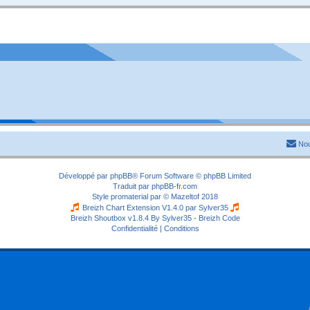
Nou
Développé par
phpBB
® Forum Software © phpBB Limited
Traduit par
phpBB-fr.com
Style
promaterial
par ©
Mazeltof
2018
Breizh Chart Extension V1.4.0 par
Sylver35
Breizh Shoutbox v1.8.4
By Sylver35 - Breizh Code
Confidentialité
|
Conditions