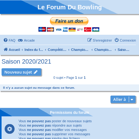
Le Forum Du Bowling
FAQ
Arcade
S’enregistrer
Connexion
Accueil
Index du forum
Compétitions
Championnats de France
Championnat Départemental
Saison 2020/2021
Saison 2020/2021
Nouveau sujet
0 sujet • Page
1
sur
1
Il n’y a aucun sujet ou message dans ce forum.
Aller à
Permissions du forum
Vous
ne pouvez pas
poster de nouveaux sujets
Vous
ne pouvez pas
répondre aux sujets
Vous
ne pouvez pas
modifier vos messages
Vous
ne pouvez pas
supprimer vos messages
Vous
ne pouvez pas
joindre des fichiers