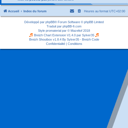
Accueil
Index du forum
Heures au format
UTC+02:00
Développé par
phpBB
® Forum Software © phpBB Limited
Traduit par
phpBB-fr.com
Style
promaterial
par ©
Mazeltof
2018
Breizh Chart Extension V1.4.0 par
Sylver35
Breizh Shoutbox v1.8.4
By Sylver35 - Breizh Code
Confidentialité
|
Conditions