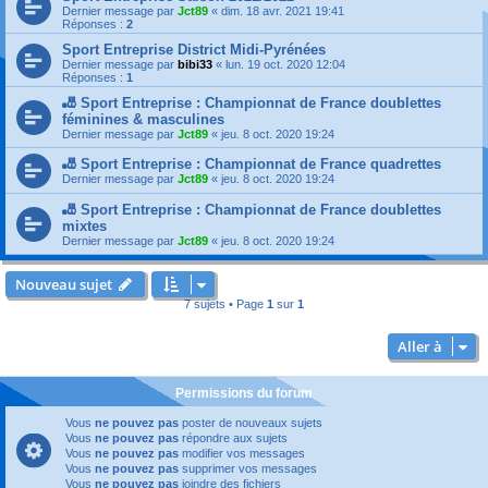
Dernier message par
Jct89
«
dim. 18 avr. 2021 19:41
Réponses :
2
Sport Entreprise District Midi-Pyrénées
Dernier message par
bibi33
«
lun. 19 oct. 2020 12:04
Réponses :
1
🎳 Sport Entreprise : Championnat de France doublettes
féminines & masculines
Dernier message par
Jct89
«
jeu. 8 oct. 2020 19:24
🎳 Sport Entreprise : Championnat de France quadrettes
Dernier message par
Jct89
«
jeu. 8 oct. 2020 19:24
🎳 Sport Entreprise : Championnat de France doublettes
mixtes
Dernier message par
Jct89
«
jeu. 8 oct. 2020 19:24
Nouveau sujet
7 sujets • Page
1
sur
1
Aller à
Permissions du forum
Vous
ne pouvez pas
poster de nouveaux sujets
Vous
ne pouvez pas
répondre aux sujets
Vous
ne pouvez pas
modifier vos messages
Vous
ne pouvez pas
supprimer vos messages
Vous
ne pouvez pas
joindre des fichiers