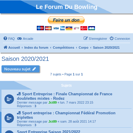
Le Forum Du Bowling
FAQ
Arcade
S’enregistrer
Connexion
Accueil
Index du forum
Compétitions
Corpo
Saison 2020/2021
Saison 2020/2021
Nouveau sujet
7 sujets • Page
1
sur
1
Sujets
🎳 Sport Entreprise : Finale Championnat de France
doublettes mixtes - Rodez
Dernier message par
Jct89
«
lun. 7 mars 2022 23:15
Réponses :
3
🎳 Sport entreprise : Championnat Fédéral Promotion
triplettes
Dernier message par
Jct89
«
sam. 28 août 2021 14:17
Réponses :
3
Sport Entreprise Saison 2021/2022